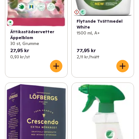
Flytande Tvättmedel
White
Ättikastädservetter
1500 ml, A+
Äppelblom
30 st, Grumme
27,95 kr
77,95 kr
0,93 kr /st
2,11 kr /tvätt