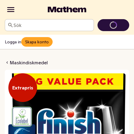
Sök
Logga in
Skapa konto
Ultimate All in One Storpack
Maskindiskmedel
Extrapris