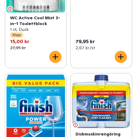
WC Active Cool Mist 3-
in-1 Toalettblock
1 st, Duck
Klipp
15,00 kr
79,95 kr
27,95 kr
2,67 kr /st
Diskmaskinrengöring