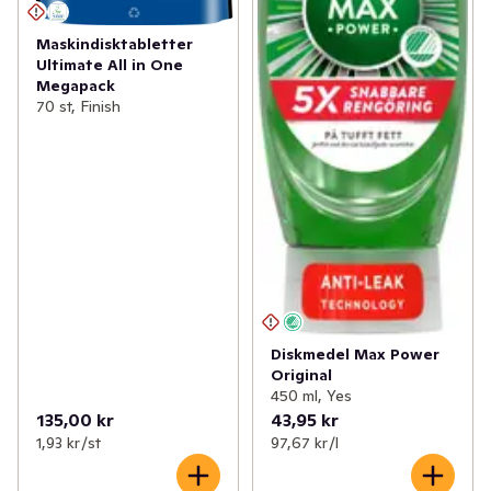
Maskindisktabletter
Ultimate All in One
Megapack
70 st, Finish
Diskmedel Max Power
Original
450 ml, Yes
135,00 kr
43,95 kr
1,93 kr /st
97,67 kr /l