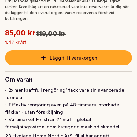
Erbjudandet gäller t.o.m. 20. september eller så länge lagret
räcker. Kom ihåg att en rabatterad vara inte reserveras åt dig när
du lägger till den i varukorgen. Varan reserveras först vid
betalningen.
Styckpris: 1,47 kr /st
85,00 kr
119,00 kr
Ursprungspriset var: 119,00 kr
Nuvarande pris är: 85,00 kr
1,47 kr /st
Lägg till i varukorgen
Om varan
·  2x mer kraftfull rengöring* tack vare sin avancerade 
formula

·  Effektiv rengöring även på 48-timmars intorkade 
fläckar - utan försköljning

·  Varumärket Finish är #1 mätt i globalt 
försäljningsvärde inom kategorin maskindiskmedel 
(källa: NielsenIQ RMS data)

RB Hygiene Home Nordic A/S, filial har angett