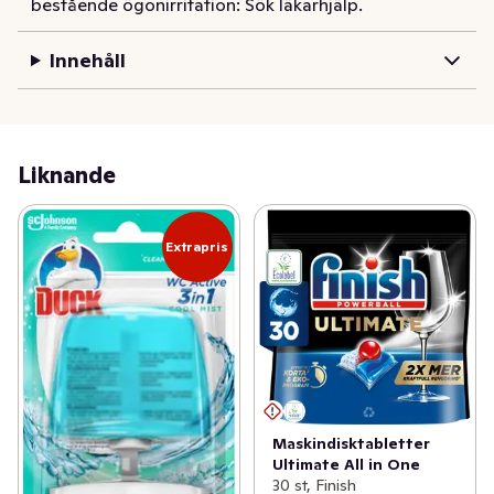
bestående ögonirritation: Sök läkarhjälp.
Innehåll
Liknande
Extrapris
Maskindisktabletter
Ultimate All in One
30 st, Finish