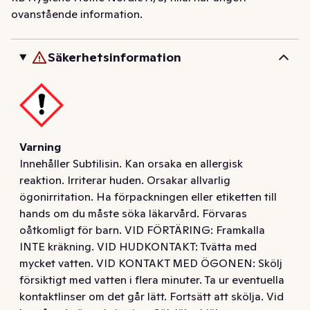
·  EU Ecolabel

ovanstående information.
·  Fri från plastförslutning - disk-kapseln omges av en 
100% biologiskt nedbrytbar, vattenlöslig film.

Säkerhetsinformation
Finish Ultimate All in 1 disk-kapsel för rengöring på 
djupet och kristallklar glans, 1:a gången, varje gång. 
Tack vare dess avancerade formula är kapseln effektiv 
för att bryta ner alla typer av matrester, även intorkade 
48-timmarsfläckar - utan försköljning. Finish Ultimate All 
Varning
in 1 skyddar samtidigt mot glaskorrosion så att dina 
Innehåller Subtilisin. Kan orsaka en allergisk
glas behåller sin lyster längre. Vår ultimata prestanda 
reaktion. Irriterar huden. Orsakar allvarlig
med 15% lägre kemikalievikt än de traditionella 
ögonirritation. Ha förpackningen eller etiketten till
pressade Finish-disktabletterna**. Kapslarna kommer i 
hands om du måste söka läkarvård. Förvaras
ett omslag som löses upp under diskprogrammet. För 
oåtkomligt för barn. VID FÖRTÄRING: Framkalla
optimalt resultat, använd Ultimate All in 1 
INTE kräkning. VID HUDKONTAKT: Tvätta med
maskindiskkapslar tillsammans med Finish tillbehör. 

mycket vatten. VID KONTAKT MED ÖGONEN: Skölj
* Rengörande ingredienser jämfört med Finish Power. 

försiktigt med vatten i flera minuter. Ta ur eventuella
**I jämförelse med Finish Power.
kontaktlinser om det går lätt. Fortsätt att skölja. Vid