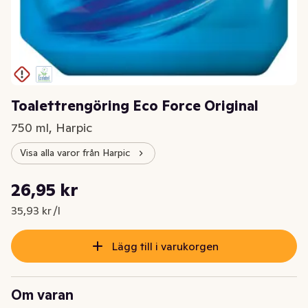
Toalettrengöring Eco Force Original
750 ml, Harpic
Visa alla varor från Harpic
Styckpris: 35,93 kr /l
26,95 kr
Nuvarande pris är: 26,95 kr
35,93 kr /l
Lägg till i varukorgen
Om varan