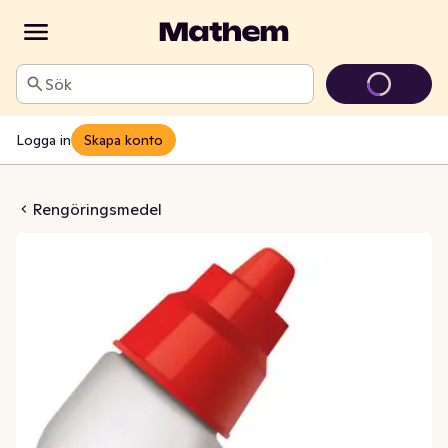
Sök
Logga in
Skapa konto
ng Eco Force Original
Rengöringsmedel