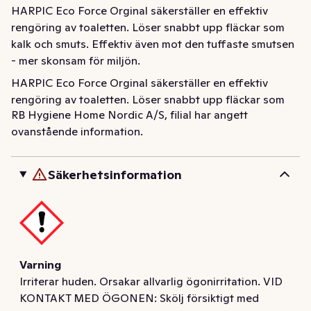
HARPIC Eco Force Orginal säkerställer en effektiv 
rengöring av toaletten. Löser snabbt upp fläckar som 
kalk och smuts. Effektiv även mot den tuffaste smutsen 
- mer skonsam för miljön.
HARPIC Eco Force Orginal säkerställer en effektiv 
rengöring av toaletten. Löser snabbt upp fläckar som 
RB Hygiene Home Nordic A/S, filial har angett
kalk och smuts. Effektiv även mot den tuffaste smutsen 
ovanstående information.
- mer skonsam för miljön.
Säkerhetsinformation
Varning
Irriterar huden. Orsakar allvarlig ögonirritation. VID
KONTAKT MED ÖGONEN: Skölj försiktigt med