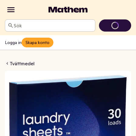
Sök
Logga in
Skapa konto
sark Ocean Breeze
Tvättmedel