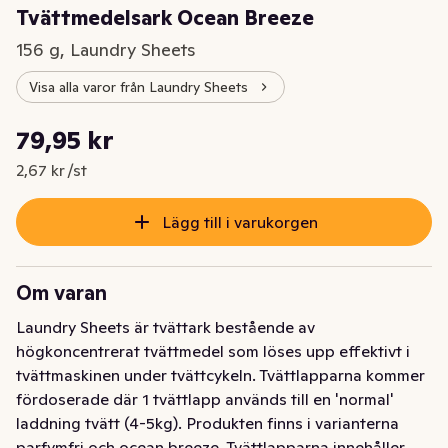
Tvättmedelsark Ocean Breeze
156 g, Laundry Sheets
Visa alla varor från Laundry Sheets
Styckpris: 2,67 kr /st
79,95 kr
Nuvarande pris är: 79,95 kr
2,67 kr /st
Lägg till i varukorgen
Om varan
Laundry Sheets är tvättark bestående av 
högkoncentrerat tvättmedel som löses upp effektivt i 
tvättmaskinen under tvättcykeln. Tvättlapparna kommer 
fördoserade där 1 tvättlapp används till en 'normal' 
laddning tvätt (4-5kg). Produkten finns i varianterna 
parfymfri och ocean breeze. Tvättlapparna innehåller 