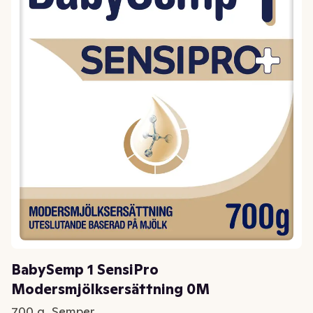
BabySemp 1 SensiPro
Modersmjölksersättning 0M
700 g, Semper