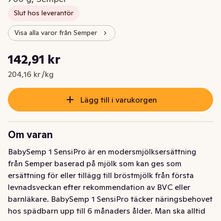
Slut hos leverantör
Visa alla varor från Semper
Styckpris: 204,16 kr /kg
142,91 kr
Nuvarande pris är: 142,91 kr
204,16 kr /kg
Lägg till i varukorgen
Om varan
BabySemp 1 SensiPro är en modersmjölksersättning 
från Semper baserad på mjölk som kan ges som 
ersättning för eller tillägg till bröstmjölk från första 
levnadsveckan efter rekommendation av BVC eller 
barnläkare. BabySemp 1 SensiPro täcker näringsbehovet 
hos spädbarn upp till 6 månaders ålder. Man ska alltid 