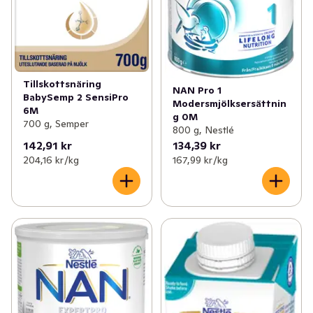
Tillskottsnäring
NAN Pro 1
BabySemp 2 SensiPro
Modersmjölksersättnin
6M
g 0M
700 g, Semper
800 g, Nestlé
142,91 kr
134,39 kr
204,16 kr /kg
167,99 kr /kg