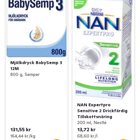
Mjölkdryck BabySemp 3
12M
800 g, Semper
NAN Expertpro
Sensitive 2 Drickfärdig
Tillskottsnäring
200 ml, Nestlé
131,55 kr
13,72 kr
164,44 kr /kg
68,60 kr /l