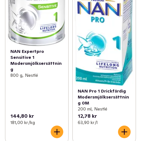
NAN Expertpro
Sensitive 1
Modersmjölksersättnin
g
800 g, Nestlé
NAN Pro 1 Drickfärdig
Modersmjölksersättnin
g 0M
200 ml, Nestlé
144,80 kr
12,78 kr
181,00 kr /kg
63,90 kr /l