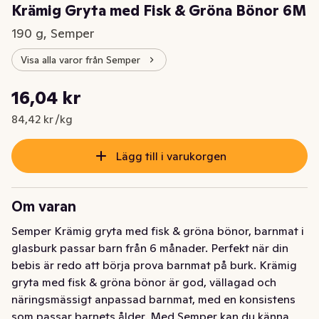
Krämig Gryta med Fisk & Gröna Bönor 6M
190 g, Semper
Visa alla varor från Semper
Styckpris: 84,42 kr /kg
16,04 kr
Nuvarande pris är: 16,04 kr
84,42 kr /kg
Lägg till i varukorgen
Om varan
Semper Krämig gryta med fisk & gröna bönor, barnmat i 
glasburk passar barn från 6 månader. Perfekt när din 
bebis är redo att börja prova barnmat på burk. Krämig 
gryta med fisk & gröna bönor är god, vällagad och 
näringsmässigt anpassad barnmat, med en konsistens 
som passar barnets ålder. Med Semper kan du känna 