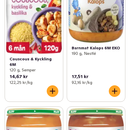
Barnmat Kalops 6M EKO
190 g, Nestlé
Couscous & Kyckling
6M
120 g, Semper
14,67 kr
17,51 kr
122,25 kr /kg
92,16 kr /kg