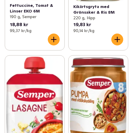
Fettuccine, Tomat &
Kikärtsgryta med
Linser EKO 6M
Grönsaker & Ris 8M
190 g, Semper
220 g, Hipp
18,88 kr
19,83 kr
99,37 kr /kg
90,14 kr /kg