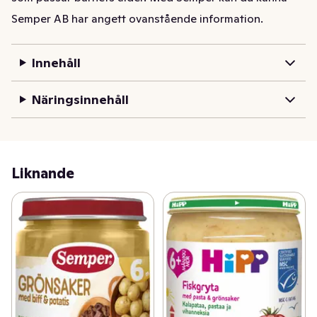
dig trygg i att du alltid får en barnmat med noga utvalda 
Semper AB har angett ovanstående information.
råvaror av högsta kvalitet.
Innehåll
Näringsinnehåll
Liknande