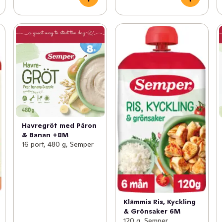
Havregröt med Päron
& Banan +8M
16 port, 480 g, Semper
Klämmis Ris, Kyckling
& Grönsaker 6M
120 g, Semper