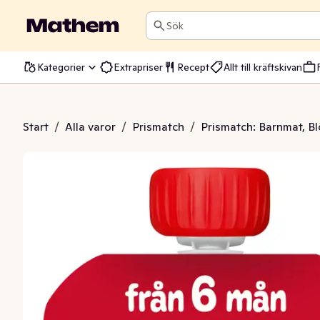
Sök
Kategorier
Extrapriser
Recept
Allt till kräftskivan
 Persika & Banan 6M
Start
/
Alla varor
/
Prismatch
/
Prismatch: Barnmat, Bl