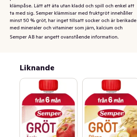
klämpåse. Lätt att äta utan kladd och spill och enkel att 
ta med sig. Semper klämmisar med fruktgröt innehåller 
minst 50 % gröt, har inget tillsatt socker och är berikade 
med mineraler och vitaminer som järn, kalcium och 
vitamin C, så att ditt barn får i sig massor av den näring 
Semper AB har angett ovanstående information.
det behöver. Passar perfekt till mellis, servera gärna 
klämmisen från sked. För barn från 6 månader.
Grötklämmis med frukt. Semper ätklar gröt med äpple, 
Liknande
persika och banan är ett mättande mellanmål i 
klämpåse. Lätt att äta utan kladd och spill och enkel att 
ta med sig. Semper klämmisar med fruktgröt innehåller 
minst 50 % gröt, har inget tillsatt socker och innehåller 
bland annat järn, kalcium och vitamin C, så att ditt barn 
får i sig massor av den näring det behöver. Passar 
perfekt till mellis, servera gärna klämmisen från sked. 
För barn från 6 månader.