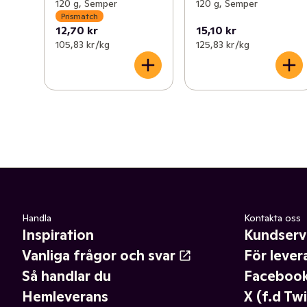
120 g, Semper
120 g, Semper
Prismatch
12,70 kr
15,10 kr
105,83 kr /kg
125,83 kr /kg
Handla
Kontakta oss
Inspiration
Kundserv
Vanliga frågor och svar
För lever
Så handlar du
Faceboo
Hemleverans
X (f.d Twi