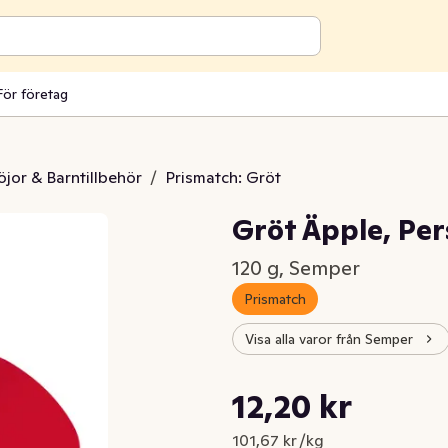
För företag
öjor & Barntillbehör
/
Prismatch: Gröt
Gröt Äpple, Pe
120 g, Semper
Prismatch
Visa alla varor från Semper
Styckpris: 101,67 kr /kg
12,20 kr
Nuvarande pris är: 12,20 kr
101,67 kr /kg