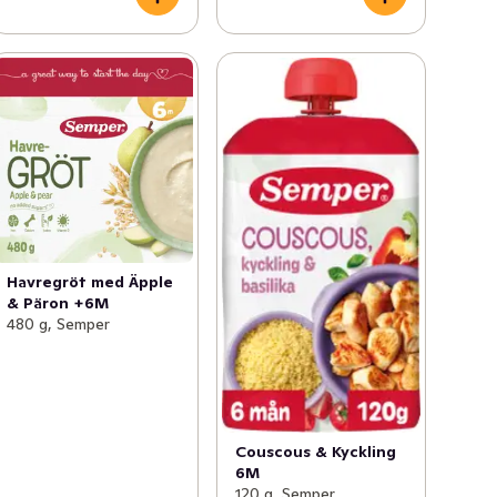
Havregröt med Äpple
& Päron +6M
480 g, Semper
Couscous & Kyckling
6M
120 g, Semper