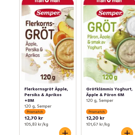
Flerkornsgröt Äpple,
Grötklämmis Yoghurt,
Persika & Aprikos
Äpple & Päron 6M
+8M
120 g, Semper
120 g, Semper
Prismatch
Prismatch
12,70 kr
12,20 kr
105,83 kr /kg
101,67 kr /kg