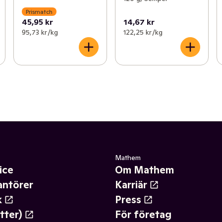
Prismatch
45,95 kr
14,67 kr
95,73 kr /kg
122,25 kr /kg
Mathem
ice
Om Mathem
antörer
Karriär
k
Press
tter)
För företag