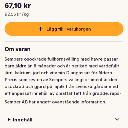
Styckpris: 92,55 kr /kg
67,10 kr
Nuvarande pris är: 67,10 kr
92,55 kr /kg
Lägg till i varukorgen
Om varan
Sempers osockrade fullkornsvälling med havre passar 
barn äldre än 8 månader och är berikad med värdefullt 
järn, kalcium, jod och vitamin D anpassat för åldern. 
Precis som resten av Sempers vällingsortiment är den 
osockrad och gjord på mjölk från svenska gårdar med 
ett anpassat innehåll av omättat fett från grädde, raps- 
och solrosolja. Välling är ofta är förknippat med en 
Semper AB har angett ovanstående information.
mysig stund på morgonen eller kvällen då man kryper 
upp i soffan tillsammans och njuter av närhet och lugn, 
Innehåll
men fungerar lika bra som mellanmål. Serveras i 
nappflaska, pipmugg eller kopp. Rekomenderas från 8 