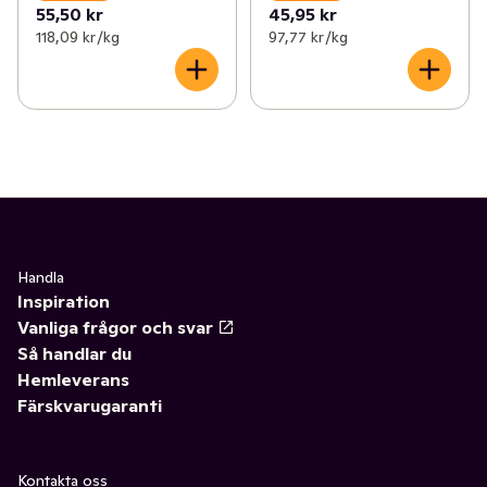
55,50 kr
45,95 kr
118,09 kr /kg
97,77 kr /kg
Handla
Inspiration
Vanliga frågor och svar
Så handlar du
Hemleverans
Färskvarugaranti
Kontakta oss