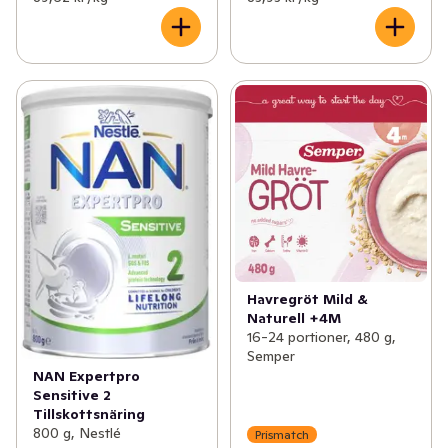
Havregröt Mild &
Naturell +4M
16-24 portioner, 480 g,
Semper
NAN Expertpro
Sensitive 2
Tillskottsnäring
800 g, Nestlé
Prismatch