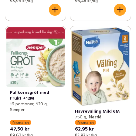
98,96 kr /kg
96,48 kr /kg
Fullkornsgröt med
Frukt +12M
16 portioner, 530 g,
Semper
Havrevälling Mild 6M
750 g, Nestlé
Prismatch
Prismatch
47,50 kr
62,95 kr
89,62 kr /kg
83,93 kr /kg