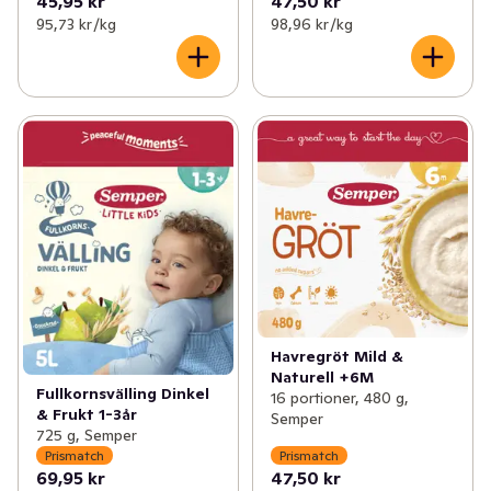
45,95 kr
47,50 kr
barn.  

95,73 kr /kg
98,96 kr /kg
Tänk på att en mångsidig och balanserad kost är en 
viktig grund för sunda vanor. 

Vi tillsätter också fett i vår välling. Men bara rätt sorts 
fett. Semper välling innehåller fett från grädde, raps- 
och solrosolja. Det ger den en bra fettsammansättning 
med högt innehåll av omättat fett och en låg halt mättat 
fett. Det är vi stolta över.
Havregröt Mild &
Naturell +6M
Fullkornsvälling Dinkel
16 portioner, 480 g,
& Frukt 1-3år
Semper
725 g, Semper
Prismatch
Prismatch
69,95 kr
47,50 kr