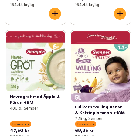
164,44 kr /kg
164,44 kr /kg
Havregröt med Äpple &
Päron +6M
Fullkornsvälling Banan
480 g, Semper
& Katrinplommon +18M
725 g, Semper
Prismatch
Prismatch
47,50 kr
69,95 kr