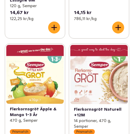
120 g, Semper
14,67 kr
14,15 kr
122,25 kr /kg
786,11 kr /kg
Flerkornsgröt Äpple &
Flerkornsgröt Naturell
Mango 1-3 År
+12M
470 g, Semper
14 portioner, 470 g,
Semper
Prismatch
Prismatch