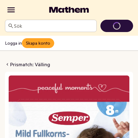
Sök
Logga in
Skapa konto
ng Mild med Havre +8M
Prismatch: Välling