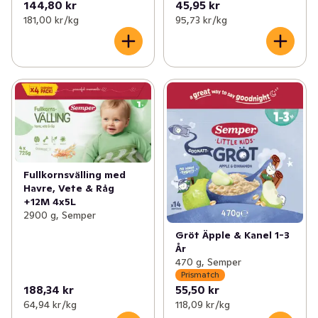
144,80 kr
45,95 kr
181,00 kr /kg
95,73 kr /kg
Fullkornsvälling med
Havre, Vete & Råg
+12M 4x5L
2900 g, Semper
Gröt Äpple & Kanel 1-3
År
470 g, Semper
Prismatch
188,34 kr
55,50 kr
64,94 kr /kg
118,09 kr /kg