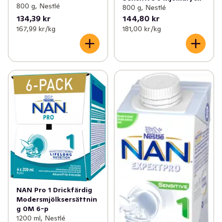
800 g, Nestlé
800 g, Nestlé
134,39 kr
144,80 kr
Observera att produktens sammansättning kan ändras - 
167,99 kr /kg
181,00 kr /kg
läs alltid ingredienslistan på förpackningen innan du 
blandar ersättningen och serverar.
NAN Pro 1 Drickfärdig
Modersmjölksersättnin
g 0M 6-p
1200 ml, Nestlé