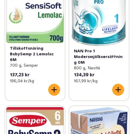
Tillskottsnäring
NAN Pro 1
BabySemp 2 Lemolac
Modersmjölksersättnin
6M
g 0M
700 g, Semper
800 g, Nestlé
137,23 kr
134,39 kr
196,04 kr /kg
167,99 kr /kg