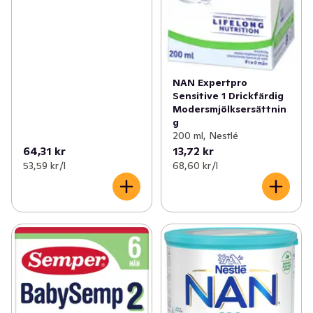
NAN Expertpro
Sensitive 1 Drickfärdig
Modersmjölksersättnin
g
200 ml, Nestlé
64,31 kr
13,72 kr
53,59 kr /l
68,60 kr /l