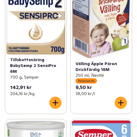
Tillskottsnäring
Välling Äpple Päron
BabySemp 2 SensiPro
Drickfärdig 18M
6M
250 ml, Nestlé
700 g, Semper
Prismatch
142,91 kr
9,50 kr
204,16 kr /kg
38,00 kr /l