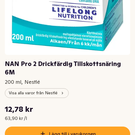
NAN Pro 2 Drickfärdig Tillskottsnäring
6M
200 ml, Nestlé
Visa alla varor från Nestlé
Styckpris: 63,90 kr /l
12,78 kr
Nuvarande pris är: 12,78 kr
63,90 kr /l
Lägg till i varukorgen