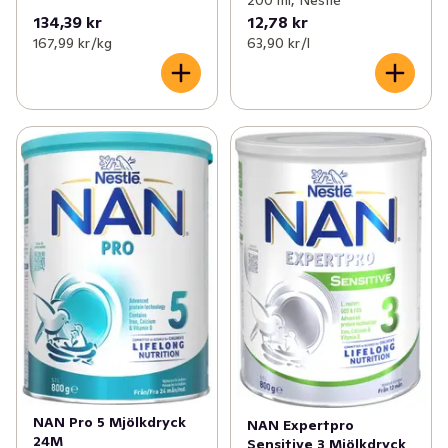
200 ml, Nestlé
minska CO2-utsläppen från mjölkingredienser**. 

134,39 kr
12,78 kr
167,99 kr /kg
63,90 kr /l
**Läs mer på www.nestle.com/sustainability

Produkten är halalcertifierad.

NAN PRO 2 finns både som pulver och färdigblandad 
dryck. 

VIKTIGT!

Modersmjölk är bäst för barnet. Fortsätt amma så länge 
som möjligt. Rådfråga BVC innan du väljer 
tillskottsnäring.

NAN PRO 2 kan användas som en del av en varierad 
kost från 6 månader. NAN PRO 2 är inte avsedd som 
ersättning för modersmjölk för spädbarn under 6 
månader. Från 6 månader rekommenderas att börja ge 
NAN Pro 5 Mjölkdryck
NAN Expertpro
24M
annan mat.

Sensitive 3 Mjölkdryck