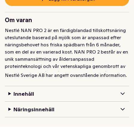
Om varan
Nestlé NAN PRO 2 är en färdigblandad tillskottsnäring 
uteslutande baserad på mjölk som är anpassad efter 
näringsbehovet hos friska spädbarn från 6 månader, 
som en del av en varierad kost. NAN PRO 2 består av en 
unik sammansättning av åldersanpassad 
proteinteknologi och vår vetenskapliga genombrott av 
5 oligosackarider (2'-FL/DFL, LNT, 3-SL, 6'-SL). NAN 
Nestlé Sverige AB har angett ovanstående information.
PRO 2 för spädbarn från 6 månader är baserad på mer 
än 60 års forskning om modersmjölk. Tillskottsnäring är 
Innehåll
ett komplement till barnets övriga kost som är 
anpassad efter näringsbehovet hos friska spädbarn 
Näringsinnehåll
från 6 månader. På Nestlé förbinder vi oss till 
vetenskapen om barns livslånga näring för att kunna 
erbjuda den senaste innovationen som vår forskning har 
att erbjuda. NAN PRO 2 är speciellt utvecklad för 