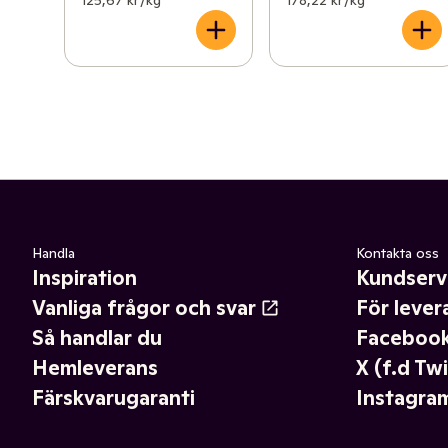
125,67 kr /kg
178,22 kr /kg
Handla
Kontakta oss
Inspiration
Kundserv
Vanliga frågor och svar
För lever
Så handlar du
Faceboo
Hemleverans
X (f.d Twi
Färskvarugaranti
Instagra