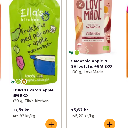
Smoothie Äpple &
Sötpotatis +6M EKO
100 g, LoveMade
Fruktris Päron Äpple
4M EKO
120 g, Ella's Kitchen
17,51 kr
15,62 kr
145,92 kr /kg
156,20 kr /kg