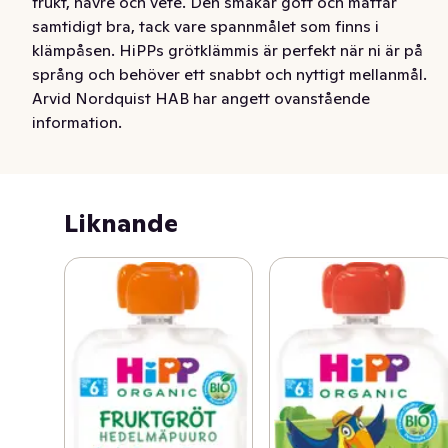
frukt, havre och vete. Den smakar gott och mättar 
samtidigt bra, tack vare spannmålet som finns i 
klämpåsen. HiPPs grötklämmis är perfekt när ni är på 
språng och behöver ett snabbt och nyttigt mellanmål.
Arvid Nordquist HAB har angett ovanstående
information.
Liknande