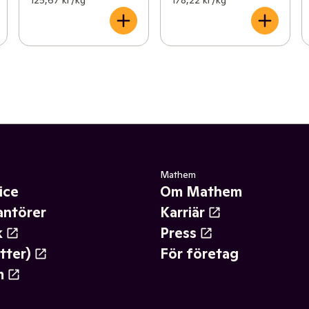
125,67 kr /kg
178,22 kr /kg
Mathem
ice
Om Mathem
antörer
Karriär
k
Press
tter)
För företag
m