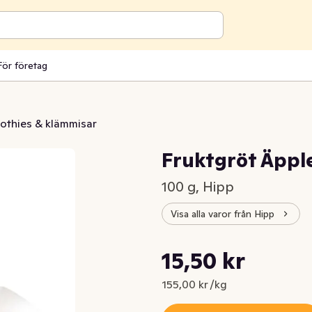
För företag
othies & klämmisar
Fruktgröt Äppl
100 g, Hipp
Visa alla varor från Hipp
Styckpris: 155,00 kr /kg
15,50 kr
Nuvarande pris är: 15,50 kr
155,00 kr /kg