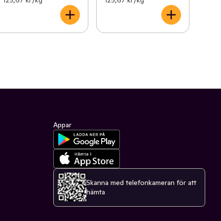
125,67 kr /kg
125,67 kr /kg
Appar
Skanna med telefonkameran för att
hämta