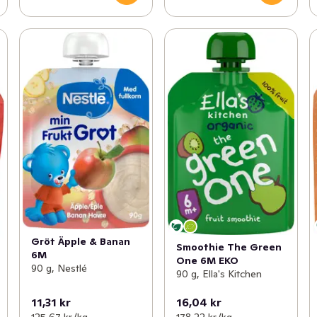
Gröt Äpple & Banan
Smoothie The Green
6M
One 6M EKO
90 g, Nestlé
90 g, Ella's Kitchen
11,31 kr
16,04 kr