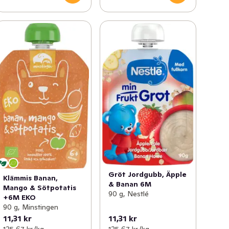
Gröt Jordgubb, Äpple
Klämmis Banan,
& Banan 6M
Mango & Sötpotatis
90 g, Nestlé
+6M EKO
90 g, Minstingen
11,31 kr
11,31 kr