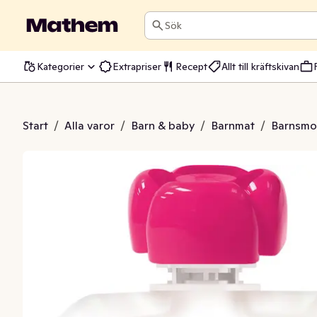
Sök
Kategorier
Extrapriser
Recept
Allt till kräftskivan
, Banan & Hallon 6M EKO
Start
/
Alla varor
/
Barn & baby
/
Barnmat
/
Barnsmo