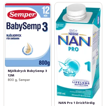
oligosackariden i modersmjölk.

- INNEHÅLLER JÄRN. NAN PRO 3 är en källa till järn 
som bidrar till en normal kognitiv utveckling hos barn.*

- INNEHÅLLER D-VITAMIN & KALCIUM. NAN PRO 3 
innehåller vitamin D och kalcium som är nödvändiga för 
att barns benstomme ska växa och utvecklas normalt. D-
vitamin bidrar också till immunsystemets normala 
funktion hos barn.*

- INNEHÅLLER ALA (α-linolensyra - en av Omega 3-
fettsyrorna) och LA (linolsyra - en av Omega 6-
fettsyrorna), de essentiella fettsyrorna som är 
nödvändiga för normal tillväxt och utveckling hos barn.** 
Samtidigt har produkten lågt innehåll av mättat fett.

Mjölkdryck BabySemp 3
12M
*Kom ihåg att en varierad och balanserad kost och en 
800 g, Semper
hälsosam livsstil är viktigt för barnet.

**Den gynnsamma effekten uppnås vid ett dagligt intag 
på 2 g α-linolensyra (ALA) och ett dagligt intag på 10 g 
linolsyra (LA).

NAN Pro 1 Drickfärdig