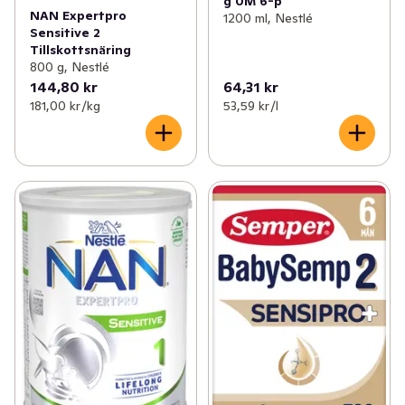
g 0M 6-p
månader och äldre. Fortsätt amma så länge som möjligt.

NAN Expertpro
1200 ml, Nestlé
Sensitive 2
Kontakta gärna BVC för att få råd.

Tillskottsnäring
800 g, Nestlé
Observera att produktsammansättningen kan ändras - 
144,80 kr
64,31 kr
läs alltid ingredienslistan på förpackningen innan du 
181,00 kr /kg
53,59 kr /l
serverar mjölkdrycken.