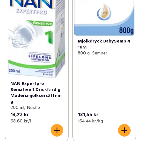
Mjölkdryck BabySemp 4
18M
800 g, Semper
NAN Expertpro
Sensitive 1 Drickfärdig
Modersmjölksersättnin
g
200 ml, Nestlé
13,72 kr
131,55 kr
68,60 kr /l
164,44 kr /kg