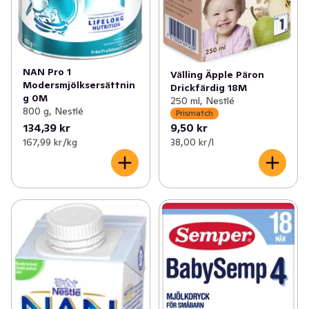
NAN Pro 1
Välling Äpple Päron
Modersmjölksersättnin
Drickfärdig 18M
g 0M
250 ml, Nestlé
800 g, Nestlé
Prismatch
134,39 kr
9,50 kr
167,99 kr /kg
38,00 kr /l