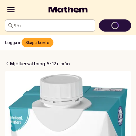
Sök
Logga in
Skapa konto
färdig Mjölkdryck 12M
Mjölkersättning 6-12+ mån