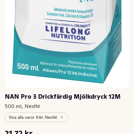
NAN Pro 3 Drickfärdig Mjölkdryck 12M
500 ml, Nestlé
Visa alla varor från Nestlé
Styckpris: 43,44 kr /l
21,72 kr