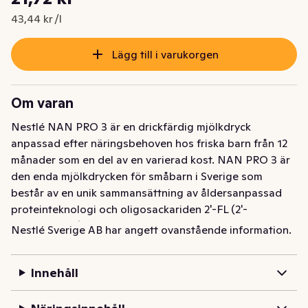
Nuvarande pris är: 21,72 kr
43,44 kr /l
Lägg till i varukorgen
Om varan
Nestlé NAN PRO 3 är en drickfärdig mjölkdryck 
anpassad efter näringsbehoven hos friska barn från 12 
månader som en del av en varierad kost. NAN PRO 3 är 
den enda mjölkdrycken för småbarn i Sverige som 
består av en unik sammansättning av åldersanpassad 
proteinteknologi och oligosackariden 2'-FL (2'-
fukosyllaktos), en syntetiskt framställd oligosackarid 
Nestlé Sverige AB har angett ovanstående information.
som strukturellt är identisk med den vanligaste 
oligosackariden i modersmjölk. NAN PRO 3 är en 
Innehåll
näringsrik mjölkdryck som kan vara ett alternativ till eller 
ersättning för vanlig mjölk som en del av barnets kost. 