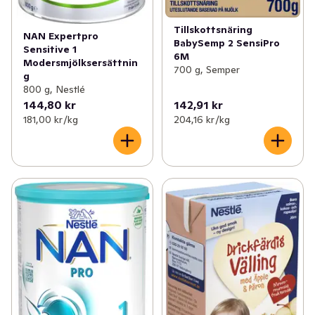
Tillskottsnäring
NAN Expertpro
BabySemp 2 SensiPro
Sensitive 1
6M
Modersmjölksersättnin
700 g, Semper
g
800 g, Nestlé
144,80 kr
142,91 kr
181,00 kr /kg
204,16 kr /kg