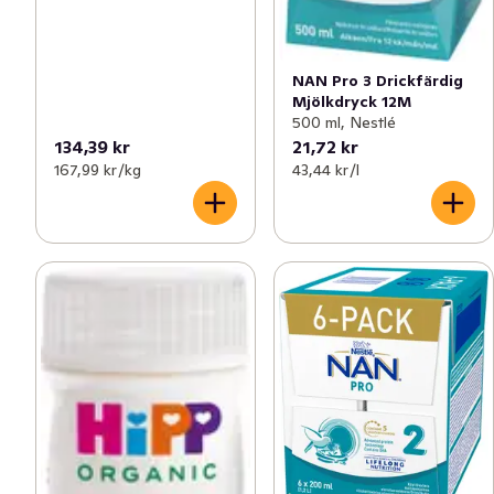
NAN Pro 3 Drickfärdig
Mjölkdryck 12M
500 ml, Nestlé
134,39 kr
21,72 kr
167,99 kr /kg
43,44 kr /l