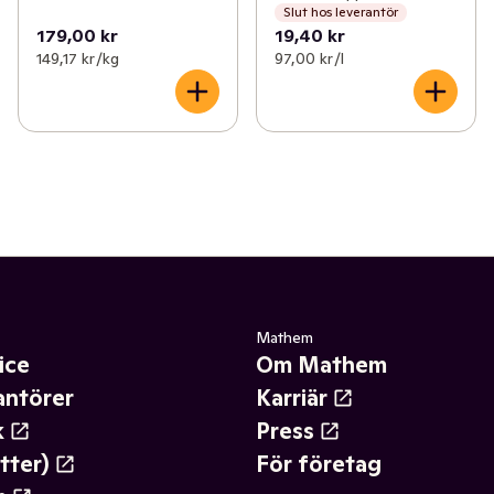
Slut hos leverantör
179,00 kr
19,40 kr
149,17 kr /kg
97,00 kr /l
Mathem
ice
Om Mathem
antörer
Karriär
k
Press
tter)
För företag