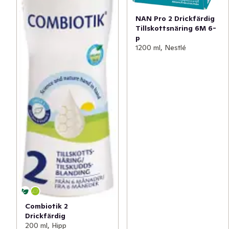
NAN Pro 2 Drickfärdig
Tillskottsnäring 6M 6-
p
1200 ml, Nestlé
Combiotik 2
Drickfärdig
200 ml, Hipp