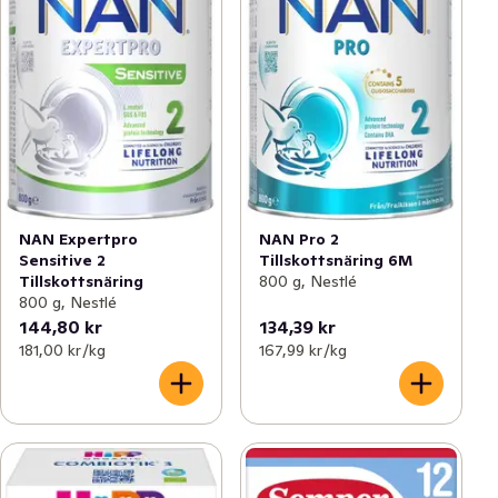
NAN Expertpro
NAN Pro 2
Sensitive 2
Tillskottsnäring 6M
Tillskottsnäring
800 g, Nestlé
800 g, Nestlé
144,80 kr
134,39 kr
181,00 kr /kg
167,99 kr /kg