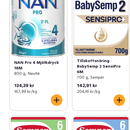
Tillskottsnäring
NAN Pro 4 Mjölkdryck
BabySemp 2 SensiPro
18M
6M
800 g, Nestlé
700 g, Semper
134,39 kr
142,91 kr
167,99 kr /kg
204,16 kr /kg