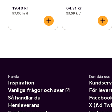
19,40 kr
64,31 kr
97,00 kr /l
53,59 kr /l
Handla
Kontakta oss
Inspiration
Kundserv
Vanliga frågor och svar
För lever
Så handlar du
Faceboo
Hemleverans
X (f.d Twi