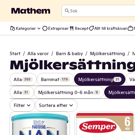
Sök
Kategorier
Extrapriser
Recept
Allt till kräftskivan
Start
/
Alla varor
/
Barn & baby
/
Mjölkersättning
/
M
Mjölkersättning
Alla
Barnmat
Mjölkersättning
Vä
393
179
31
Alla
Mjölkersättning 0-6 mån
Mjölkersätt
31
9
Filter
Sortera efter