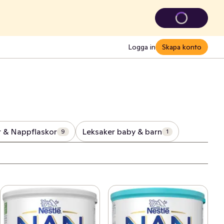
Logga in
Skapa konto
 & Nappflaskor
Leksaker baby & barn
9
1