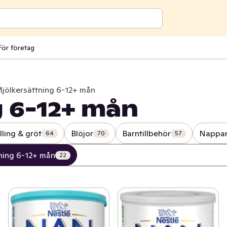
För företag
jölkersättning 6-12+ mån
 6-12+ mån
lling & gröt
Blöjor
Barntillbehör
Nappar
64
70
57
ning 6-12+ mån
22