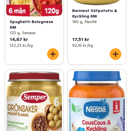
Barnmat Sötpotatis &
Kyckling 6M
Spaghetti Bolognese
190 g, Nestlé
6M
120 g, Semper
14,67 kr
17,51 kr
122,25 kr /kg
92,16 kr /kg