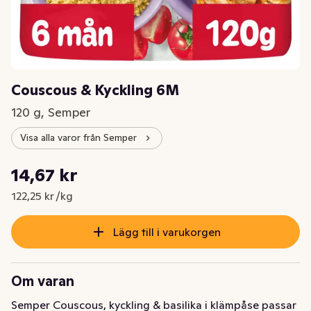
Couscous & Kyckling 6M
120 g, Semper
Visa alla varor från Semper
Styckpris: 122,25 kr /kg
14,67 kr
Nuvarande pris är: 14,67 kr
122,25 kr /kg
Lägg till i varukorgen
Om varan
Semper Couscous, kyckling & basilika i klämpåse passar 