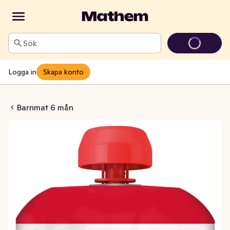
Sök
Logga in
Skapa konto
 & Kyckling 6M
Barnmat 6 mån