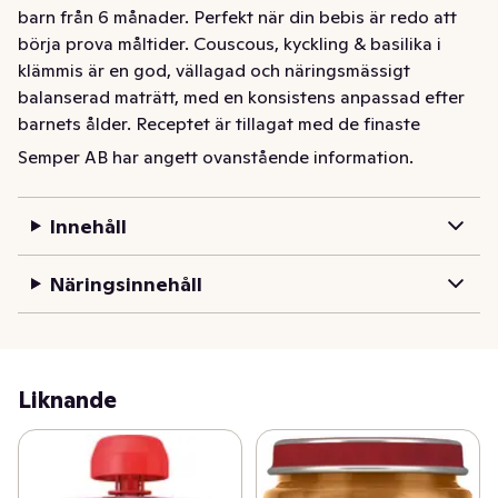
barn från 6 månader. Perfekt när din bebis är redo att 
börja prova måltider. Couscous, kyckling & basilika i 
klämmis är en god, vällagad och näringsmässigt 
balanserad maträtt, med en konsistens anpassad efter 
barnets ålder. Receptet är tillagat med de finaste 
råvaror som går att få tag på. Innehåller bara 
Semper AB har angett ovanstående information.
ingredienser som du känner igen från ditt eget kök. Med 
Semper kan du känna dig trygg i att du alltid får en 
Innehåll
barnmat med noga utvalda råvaror av högsta kvalitet. 
Receptet följer både WHO:s näringsrekommendationer 
Näringsinnehåll
och Nordiska näringsrekommendationer för mat till 
barn från 6 månader.
Liknande