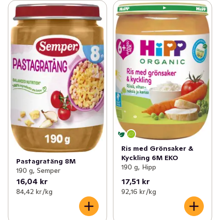
Ris med Grönsaker &
Kyckling 6M EKO
Pastagratäng 8M
190 g, Hipp
190 g, Semper
16,04 kr
17,51 kr
84,42 kr /kg
92,16 kr /kg