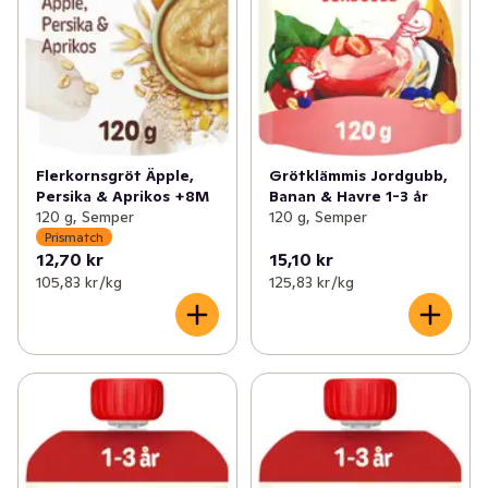
Flerkornsgröt Äpple,
Grötklämmis Jordgubb,
Persika & Aprikos +8M
Banan & Havre 1-3 år
120 g, Semper
120 g, Semper
Prismatch
12,70 kr
15,10 kr
105,83 kr /kg
125,83 kr /kg