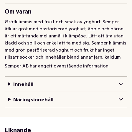
Om varan
Grötklämmis med frukt och smak av yoghurt. Semper 
ätklar gröt med pastöriserad yoghurt, äpple och päron 
är ett mättande mellanmål i klämpåse. Lätt att äta utan 
kladd och spill och enkel att ta med sig. Semper klämmis 
med gröt, pastöriserad yoghurt och frukt har inget 
tillsatt socker och innehåller bland annat järn, kalcium 
och vitamin C, så att ditt barn får i sig massor av den 
Semper AB har angett ovanstående information.
näring det behöver. Passar perfekt till mellis, servera 
gärna klämmisen från sked. För barn från 6 månader.
Innehåll
Grötklämmis med frukt och smak av yoghurt. Semper 
ätklar gröt med pastöriserad yoghurt, äpple och päron 
Näringsinnehåll
är ett mättande mellanmål i klämpåse. Lätt att äta utan 
kladd och spill och enkel att ta med sig. Semper klämmis 
med gröt, pastöriserad yoghurt och frukt har inget 
tillsatt socker och innehåller bland annat järn, kalcium 
Liknande
och vitamin C, så att ditt barn får i sig massor av den 