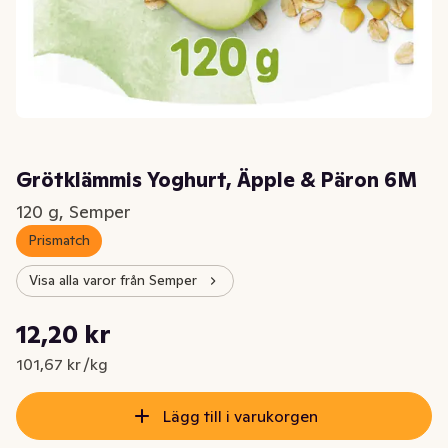
Grötklämmis Yoghurt, Äpple & Päron 6M
120 g, Semper
Prismatch
Visa alla varor från Semper
Styckpris: 101,67 kr /kg
12,20 kr
Nuvarande pris är: 12,20 kr
101,67 kr /kg
Lägg till i varukorgen