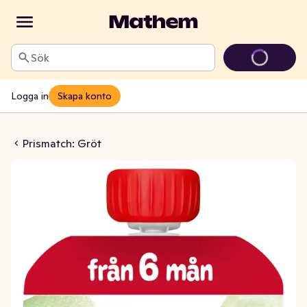
Sök
Logga in
Skapa konto
hurt, Äpple & Päron 6M
Prismatch: Gröt