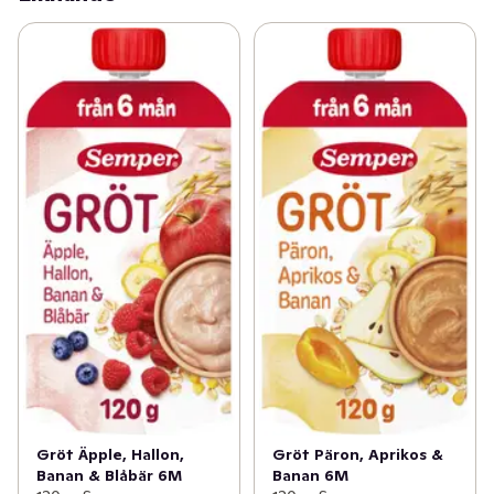
näring det behöver. Passar perfekt till mellis, servera 
gärna klämmisen från sked. För barn från 6 månader.
Gröt Äpple, Hallon,
Gröt Päron, Aprikos &
Banan & Blåbär 6M
Banan 6M