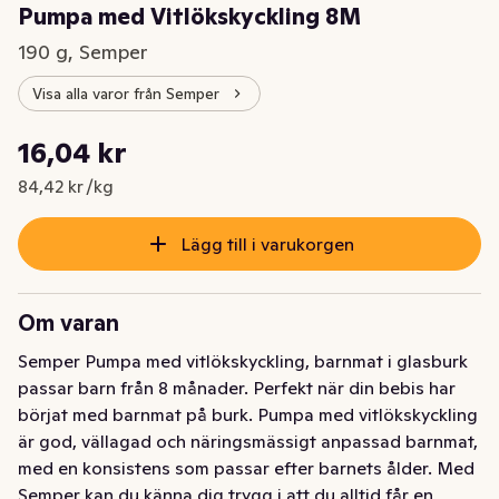
Pumpa med Vitlökskyckling 8M
190 g, Semper
Visa alla varor från Semper
Styckpris: 84,42 kr /kg
16,04 kr
Nuvarande pris är: 16,04 kr
84,42 kr /kg
Lägg till i varukorgen
Om varan
Semper Pumpa med vitlökskyckling, barnmat i glasburk 
passar barn från 8 månader. Perfekt när din bebis har 
börjat med barnmat på burk. Pumpa med vitlökskyckling 
är god, vällagad och näringsmässigt anpassad barnmat, 
med en konsistens som passar efter barnets ålder. Med 
Semper kan du känna dig trygg i att du alltid får en 