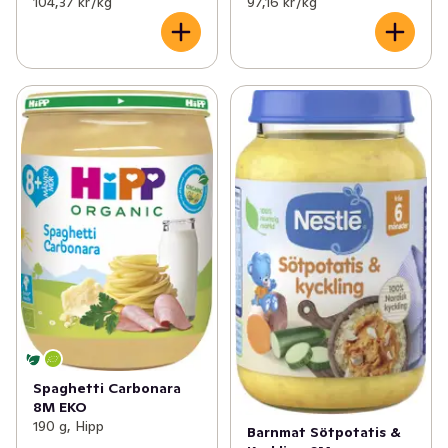
104,37 kr /kg
97,16 kr /kg
Spaghetti Carbonara
8M EKO
190 g, Hipp
Barnmat Sötpotatis &