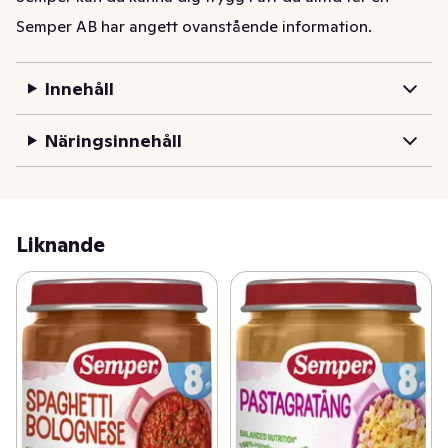
barnmat med noga utvalda råvaror av högsta kvalitet.
Semper AB har angett ovanstående information.
Innehåll
Näringsinnehåll
Liknande