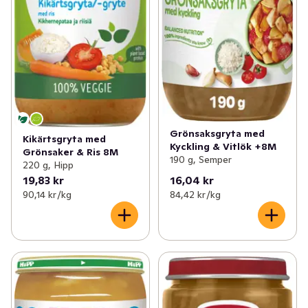
Grönsaksgryta med
Kikärtsgryta med
Kyckling & Vitlök +8M
Grönsaker & Ris 8M
190 g, Semper
220 g, Hipp
19,83 kr
16,04 kr
90,14 kr /kg
84,42 kr /kg