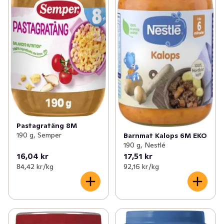
Pastagratäng 8M
190 g, Semper
Barnmat Kalops 6M EKO
190 g, Nestlé
16,04 kr
17,51 kr
84,42 kr /kg
92,16 kr /kg