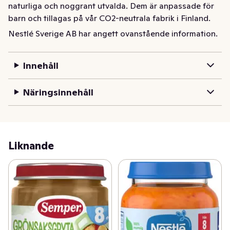
naturliga och noggrant utvalda. Dem är anpassade för 
barn och tillagas på vår CO2-neutrala fabrik i Finland.
Nestlé Sverige AB har angett ovanstående information.
Barnet på 8 månader vill nu ha lite större bitar. Nestlé 
Couscous kyckling är en mumsig rätt med couscous, 
sötpotatis och kyckling. Perfekt till 8 månaders baby, 
Innehåll
och rik på grönsaker (46%). Alla ingredienser noggrant 
utvalda och anpassade för barn. Nestlé Couscous & 
Näringsinnehåll
Kyckling är producerad med 100% förnybar energi på 
vår fabrik i Finland.
Liknande