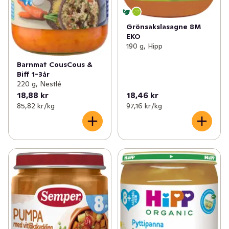
Grönsakslasagne 8M
EKO
190 g, Hipp
Barnmat CousCous &
Biff 1-3år
220 g, Nestlé
18,88 kr
18,46 kr
85,82 kr /kg
97,16 kr /kg