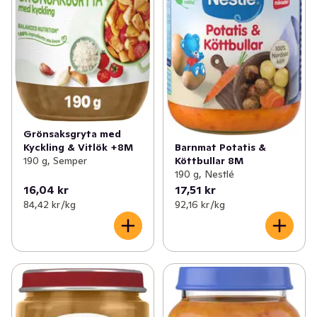
Grönsaksgryta med
Kyckling & Vitlök +8M
Barnmat Potatis &
190 g, Semper
Köttbullar 8M
190 g, Nestlé
16,04 kr
17,51 kr
84,42 kr /kg
92,16 kr /kg