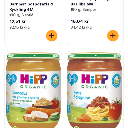
Barnmat Sötpotatis &
Basilika 6M
Kyckling 6M
190 g, Semper
190 g, Nestlé
17,51 kr
16,04 kr
92,16 kr /kg
84,42 kr /kg