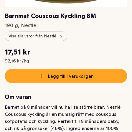
Barnmat Couscous Kyckling 8M
190 g, Nestlé
Visa alla varor från Nestlé
Styckpris: 92,16 kr /kg
17,51 kr
Nuvarande pris är: 17,51 kr
92,16 kr /kg
Lägg till i varukorgen
Om varan
Barnet på 8 månader vill nu ha lite större bitar. Nestlé 
Couscous kyckling är en mumsig rätt med couscous, 
sötpotatis och kyckling. Perfekt till 8 månaders baby, 
och rik på grönsaker (46%). Ingredienserna är 100% 