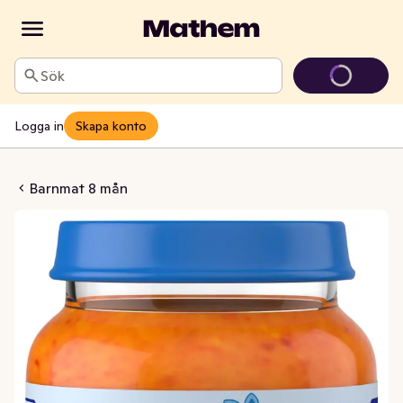
Sök
Logga in
Skapa konto
scous Kyckling 8M
Barnmat 8 mån