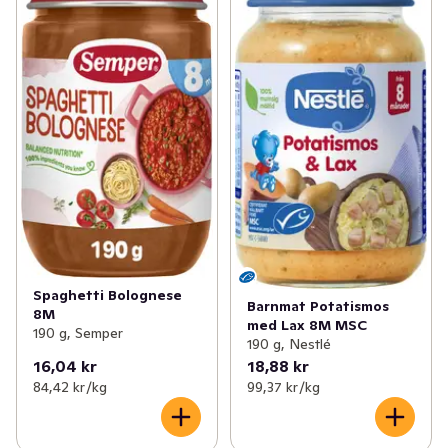
Spaghetti Bolognese
Barnmat Potatismos
8M
med Lax 8M MSC
190 g, Semper
190 g, Nestlé
16,04 kr
18,88 kr
84,42 kr /kg
99,37 kr /kg