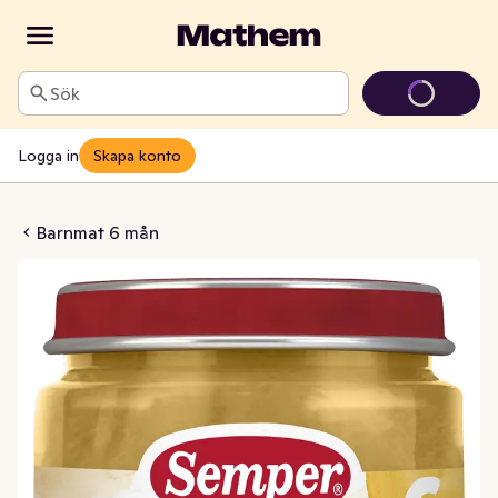
Sök
Logga in
Skapa konto
er med Biff 6M
Barnmat 6 mån