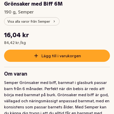
Grönsaker med Biff 6M
190 g, Semper
Visa alla varor från Semper
Styckpris: 84,42 kr /kg
16,04 kr
Nuvarande pris är: 16,04 kr
84,42 kr /kg
Lägg till i varukorgen
Om varan
Semper Grönsaker med biff, barnmat i glasburk passar 
barn från 6 månader. Perfekt när din bebis är redo att 
börja med barnmat på burk. Grönsaker med biff är god, 
vällagad och näringsmässigt anpassad barnmat, med en 
konsistens som passar barnets ålder. Med Semper kan 
du känna dig trygg i att du alltid får en barnmat med 