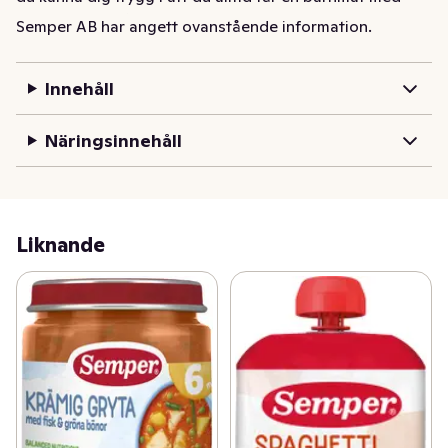
noga utvalda råvaror av högsta kvalitet.
Semper AB har angett ovanstående information.
Innehåll
Näringsinnehåll
Liknande