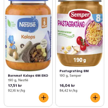
Pastagratäng 8M
190 g, Semper
Barnmat Kalops 6M EKO
190 g, Nestlé
17,51 kr
16,04 kr
92,16 kr /kg
84,42 kr /kg