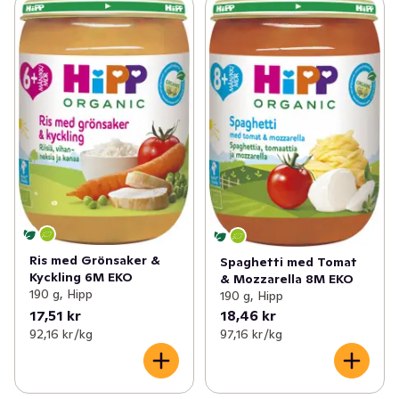
Ris med Grönsaker &
Spaghetti med Tomat
Kyckling 6M EKO
& Mozzarella 8M EKO
190 g, Hipp
190 g, Hipp
17,51 kr
18,46 kr
92,16 kr /kg
97,16 kr /kg