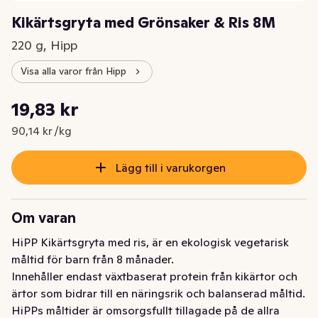
Kikärtsgryta med Grönsaker & Ris 8M
220 g, Hipp
Visa alla varor från Hipp
Styckpris: 90,14 kr /kg
19,83 kr
Nuvarande pris är: 19,83 kr
90,14 kr /kg
Lägg till i varukorgen
Om varan
HiPP Kikärtsgryta med ris, är en ekologisk vegetarisk 
måltid för barn från 8 månader. 

Innehåller endast växtbaserat protein från kikärtor och 
ärtor som bidrar till en näringsrik och balanserad måltid. 
HiPPs måltider är omsorgsfullt tillagade på de allra 