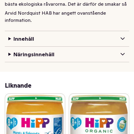
bästa ekologiska råvarorna. Det är därför de smakar så 
mycket - och så gott! För att erbjuda variation har vi 
Arvid Nordquist HAB har angett ovanstående
flera spännande rätter i varje ålderskategori. Alla våra 
information.
recept är utvecklade tillsammans med näringsexperter, 
så att du kan vara säker på att ditt barn får i sig alla 
Innehåll
nyttigheter barnet behöver.
Näringsinnehåll
Liknande