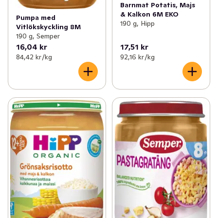
Barnmat Potatis, Majs
& Kalkon 6M EKO
Pumpa med
190 g, Hipp
Vitlökskyckling 8M
190 g, Semper
16,04 kr
17,51 kr
84,42 kr /kg
92,16 kr /kg