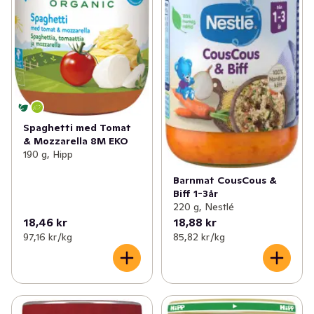
Spaghetti med Tomat
& Mozzarella 8M EKO
190 g, Hipp
Barnmat CousCous &
Biff 1-3år
220 g, Nestlé
18,46 kr
18,88 kr
97,16 kr /kg
85,82 kr /kg