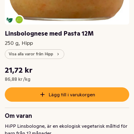
Linsbolognese med Pasta 12M
250 g, Hipp
Visa alla varor från Hipp
Styckpris: 86,88 kr /kg
21,72 kr
Nuvarande pris är: 21,72 kr
86,88 kr /kg
Lägg till i varukorgen
Om varan
HiPP Linsbologne, är en ekologisk vegetarisk måltid för 
barn från 12 månader. 
