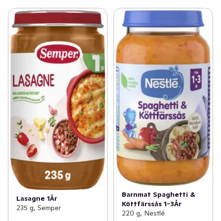
Barnmat Spaghetti &
Lasagne 1År
Köttfärssås 1-3År
235 g, Semper
220 g, Nestlé