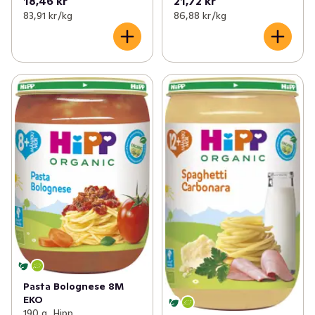
18,46 kr
21,72 kr
83,91 kr /kg
86,88 kr /kg
Pasta Bolognese 8M
EKO
190 g, Hipp