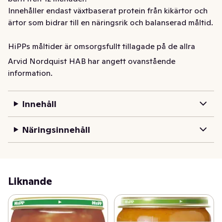
Innehåller endast växtbaserat protein från kikärtor och 
ärtor som bidrar till en näringsrik och balanserad måltid.

HiPPs måltider är omsorgsfullt tillagade på de allra 
bästa ekologiska råvarorna. Det är därför de smakar så 
Arvid Nordquist HAB har angett ovanstående
mycket - och så gott! För att erbjuda variation har vi 
information.
flera spännande rätter i varje ålderskategori. Alla våra 
recept är utvecklade tillsammans med näringsexperter, 
Innehåll
så att du kan vara säker på att ditt barn får i sig alla 
nyttigheter barnet behöver.
Näringsinnehåll
Liknande