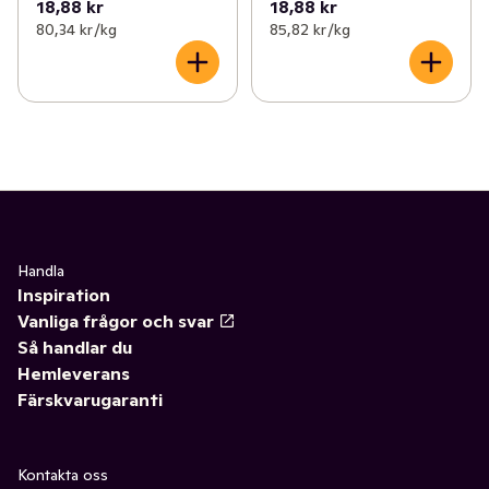
18,88 kr
18,88 kr
80,34 kr /kg
85,82 kr /kg
Handla
Inspiration
Vanliga frågor och svar
Så handlar du
Hemleverans
Färskvarugaranti
Kontakta oss