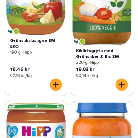
Grönsakslasagne 8M
EKO
Kikärtsgryta med
190 g, Hipp
Grönsaker & Ris 8M
220 g, Hipp
18,46 kr
19,83 kr
97,16 kr /kg
90,14 kr /kg