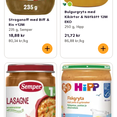
Bulgurgryta med
Kikärtor & Nötkött 12M
Stroganoff med Biff &
EKO
Ris +12M
250 g, Hipp
235 g, Semper
18,88 kr
21,72 kr
80,34 kr /kg
86,88 kr /kg