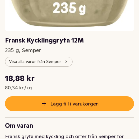
Fransk Kycklinggryta 12M
235 g, Semper
Visa alla varor från Semper
Styckpris: 80,34 kr /kg
18,88 kr
Nuvarande pris är: 18,88 kr
80,34 kr /kg
Lägg till i varukorgen
Om varan
Fransk gryta med kyckling och örter från Semper för 