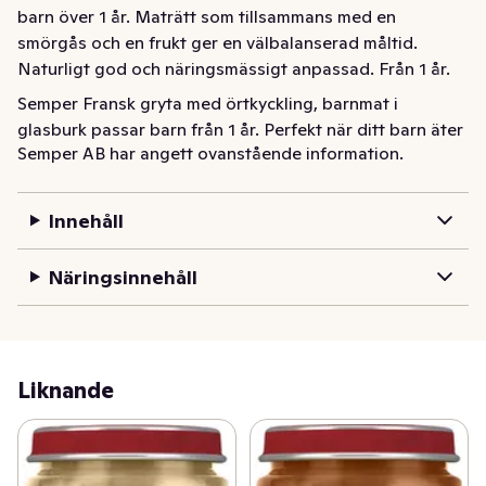
barn över 1 år. Maträtt som tillsammans med en 
smörgås och en frukt ger en välbalanserad måltid. 
Naturligt god och näringsmässigt anpassad. Från 1 år.
Semper Fransk gryta med örtkyckling, barnmat i 
glasburk passar barn från 1 år. Perfekt när ditt barn äter 
Semper AB har angett ovanstående information.
barnmat på burk. Fransk gryta med örtkyckling är god, 
vällagad och näringsmässigt anpassad barnmat, med 
lite större bitar i, en konsistens som passar barnets 
Innehåll
ålder. Med Semper kan du känna dig trygg i att du alltid 
får en barnmat med noga utvalda råvaror av högsta 
Näringsinnehåll
kvalitet.
Liknande