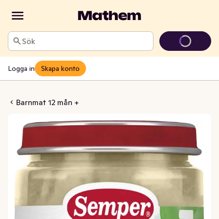
Sök
Logga in
Skapa konto
ycklinggryta 12M
Barnmat 12 mån +