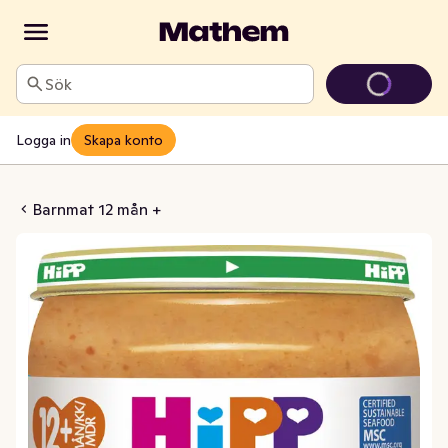
Sök
Logga in
Skapa konto
sta & Grönsaker 12M MSC
Barnmat 12 mån +