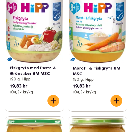
På HiPP använder vi de renaste råvarorna från 
ekologiska jordbruk och producerar all barnmat i egna 
anläggningar. När du väljer HiPP så stödjer du alltså 
hållbar produktion och därmed vår miljö för kommande 
generationer.

Mer än ekologiskt - HiPPs sigill garanterar högsta 
ekologiska kvalitet och standard som överstiger 
lagkraven för ekologisk produktion.
Fiskgryta med Pasta &
Morot- & Fiskgryta 8M
Grönsaker 6M MSC
MSC
190 g, Hipp
190 g, Hipp
19,83 kr
19,83 kr
104,37 kr /kg
104,37 kr /kg