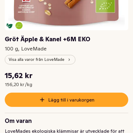
Gröt Äpple & Kanel +6M EKO
100 g, LoveMade
Visa alla varor från LoveMade
Styckpris: 156,20 kr /kg
15,62 kr
Nuvarande pris är: 15,62 kr
156,20 kr /kg
Lägg till i varukorgen
Om varan
LoveMades ekologiska klämmisar är utvecklade för att 