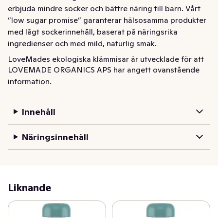
erbjuda mindre socker och bättre näring till barn. Vårt 
”low sugar promise” garanterar hälsosamma produkter 
med lågt sockerinnehåll, baserat på näringsrika 
ingredienser och med mild, naturlig smak.
LoveMades ekologiska klämmisar är utvecklade för att 
LOVEMADE ORGANICS APS har angett ovanstående
erbjuda mindre socker och bättre näring till barn. Vårt 
information.
”low sugar promise” garanterar hälsosamma produkter 
med lågt sockerinnehåll, baserat på näringsrika 
ingredienser och med mild, naturlig smak.
Innehåll
Näringsinnehåll
Liknande