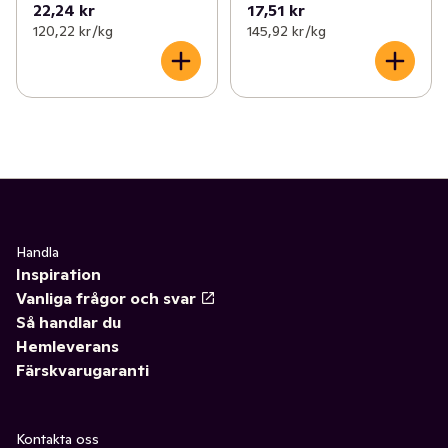
22,24 kr
17,51 kr
120,22 kr /kg
145,92 kr /kg
Handla
Inspiration
Vanliga frågor och svar
Så handlar du
Hemleverans
Färskvarugaranti
Kontakta oss