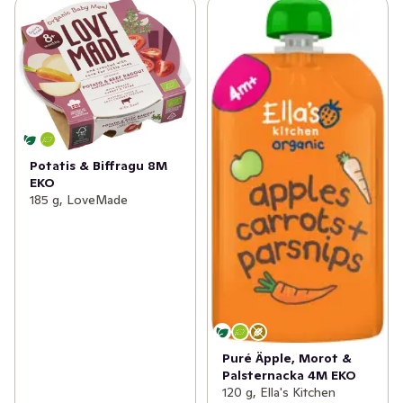
Potatis & Biffragu 8M
EKO
185 g, LoveMade
Puré Äpple, Morot &
Palsternacka 4M EKO
120 g, Ella's Kitchen