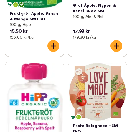
Gröt Äpple, Nypon &
Kanel KRAV 6M
Fruktgröt Äpple, Banan
100 g, Alex&Phil
& Mango 6M EKO
100 g, Hipp
15,50 kr
17,93 kr
155,00 kr /kg
179,30 kr /kg
Pasta Bolognese +6M
EKO