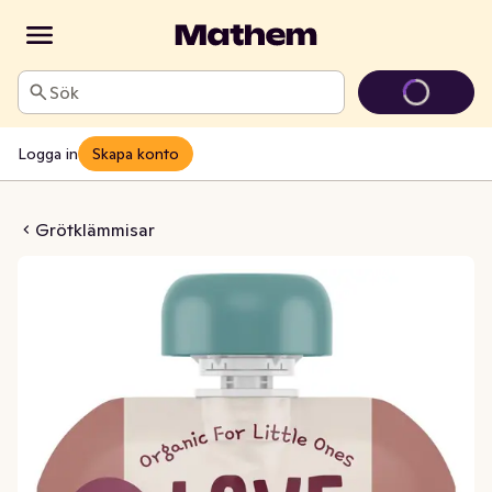
Sök
Logga in
Skapa konto
 & Kanel +6M EKO
Grötklämmisar