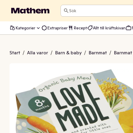
Sök
Kategorier
Extrapriser
Recept
Allt till kräftskivan
 Risotto 8M EKO
Start
/
Alla varor
/
Barn & baby
/
Barnmat
/
Barnmat