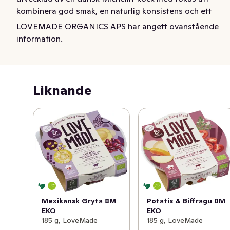
kombinera god smak, en naturlig konsistens och ett 
högt näringsinnehåll. Riktig mat till barn! Ingenting 
LOVEMADE ORGANICS APS har angett ovanstående
tillsatt utom kärlek. Smaklig måltid!
information.
Liknande
Mexikansk Gryta 8M
Potatis & Biffragu 8M
EKO
EKO
185 g, LoveMade
185 g, LoveMade