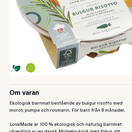
Om varan
Ekologisk barnmat bestående av bulgur risotto med 
morot, pumpa och rosmarin. För barn från 8 månader.

LoveMade är 100 % ekologisk och naturlig barnmat 
utvecklad av en dansk Michelin-kock med fokus att 