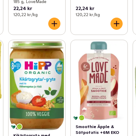
185 g, LoveMade
22,24 kr
22,24 kr
120,22 kr /kg
120,22 kr /kg
Smoothie Äpple &
Sötpotatis +6M EKO
Kikärtsgryta med