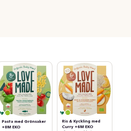
Ris & Kyckling med
Pasta med Grönsaker
Curry +6M EKO
+8M EKO