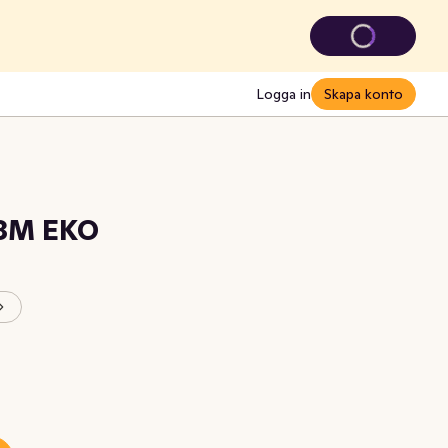
Logga in
Skapa konto
 8M EKO