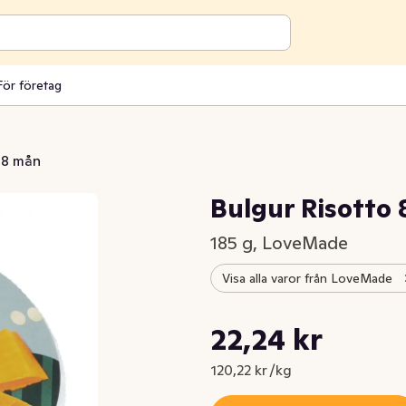
För företag
 8 mån
Bulgur Risotto
185 g, LoveMade
Visa alla varor från LoveMade
Styckpris: 120,22 kr /kg
22,24 kr
Nuvarande pris är: 22,24 kr
120,22 kr /kg