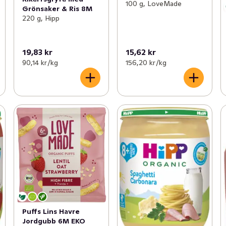
100 g, LoveMade
Grönsaker & Ris 8M
220 g, Hipp
19,83 kr
15,62 kr
90,14 kr /kg
156,20 kr /kg
Puffs Lins Havre
Jordgubb 6M EKO