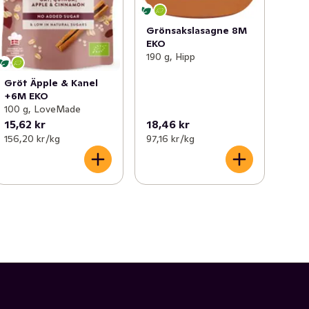
Grönsakslasagne 8M
EKO
190 g, Hipp
Gröt Äpple & Kanel
+6M EKO
100 g, LoveMade
15,62 kr
18,46 kr
156,20 kr /kg
97,16 kr /kg