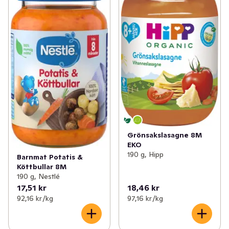
Grönsakslasagne 8M
EKO
190 g, Hipp
Barnmat Potatis &
Köttbullar 8M
190 g, Nestlé
17,51 kr
18,46 kr
92,16 kr /kg
97,16 kr /kg