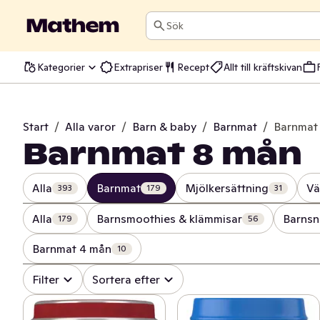
Sök
Kategorier
Extrapriser
Recept
Allt till kräftskivan
Start
/
Alla varor
/
Barn & baby
/
Barnmat
/
Barnmat
Barnmat 8 mån
Alla
Barnmat
Mjölkersättning
Vä
393
179
31
Alla
Barnsmoothies & klämmisar
Barnsn
179
56
Barnmat 4 mån
10
Filter
Sortera efter