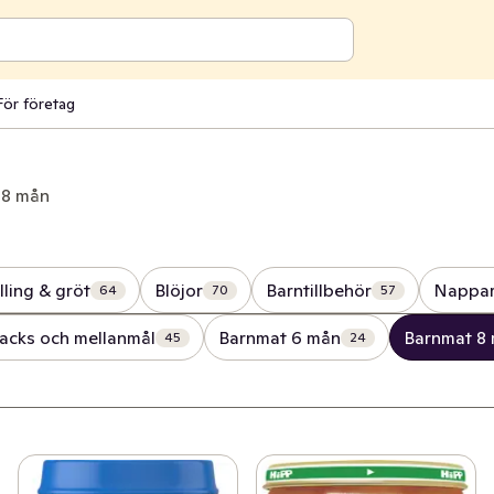
För företag
 8 mån
lling & gröt
Blöjor
Barntillbehör
Nappar
64
70
57
acks och mellanmål
Barnmat 6 mån
Barnmat 8
45
24