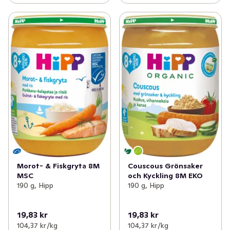
Morot- & Fiskgryta 8M
Couscous Grönsaker
MSC
och Kyckling 8M EKO
190 g, Hipp
190 g, Hipp
19,83 kr
19,83 kr
104,37 kr /kg
104,37 kr /kg