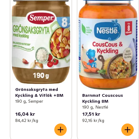
Grönsaksgryta med
Kyckling & Vitlök +8M
Barnmat Couscous
190 g, Semper
Kyckling 8M
190 g, Nestlé
16,04 kr
17,51 kr
84,42 kr /kg
92,16 kr /kg