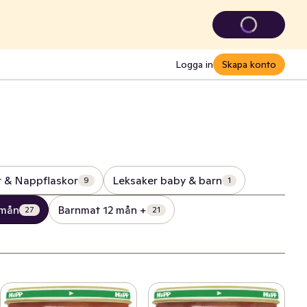
Logga in
Skapa konto
 & Nappflaskor
Leksaker baby & barn
9
1
 mån
Barnmat 12 mån +
27
21