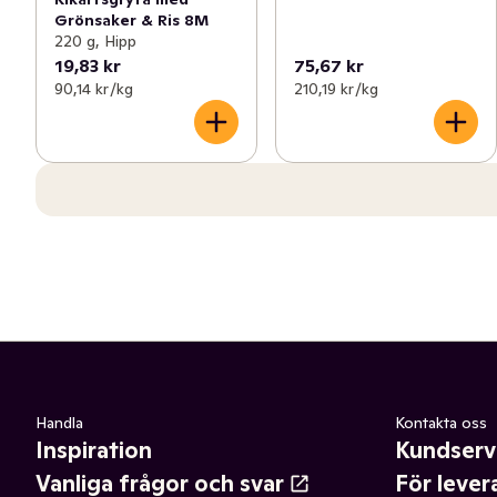
Grönsaker & Ris 8M
220 g, Hipp
19,83 kr
75,67 kr
90,14 kr /kg
210,19 kr /kg
Handla
Kontakta oss
Inspiration
Kundserv
Vanliga frågor och svar
För lever