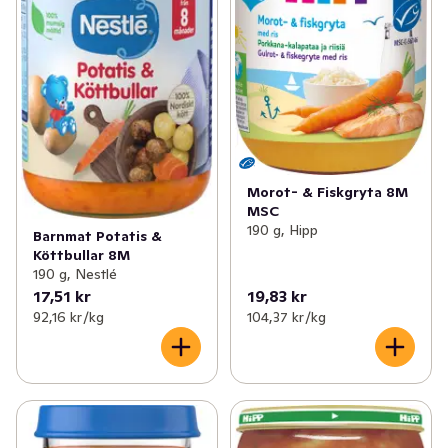
Morot- & Fiskgryta 8M
MSC
190 g, Hipp
Barnmat Potatis &
Köttbullar 8M
190 g, Nestlé
17,51 kr
19,83 kr
92,16 kr /kg
104,37 kr /kg