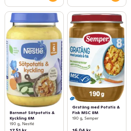
Gratäng med Potatis &
Barnmat Sötpotatis &
Fisk MSC 8M
Kyckling 6M
190 g, Semper
190 g, Nestlé
17,51 kr
16,04 kr