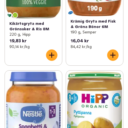
Krämig Gryta med Fisk
Kikärtsgryta med
& Gröna Bönor 6M
Grönsaker & Ris 8M
190 g, Semper
220 g, Hipp
19,83 kr
16,04 kr
90,14 kr /kg
84,42 kr /kg