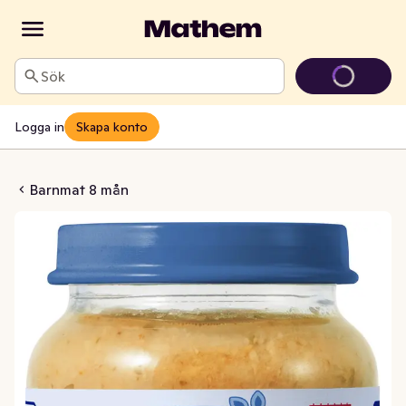
Sök
Logga in
Skapa konto
ismos med Lax 8M MSC
Barnmat 8 mån