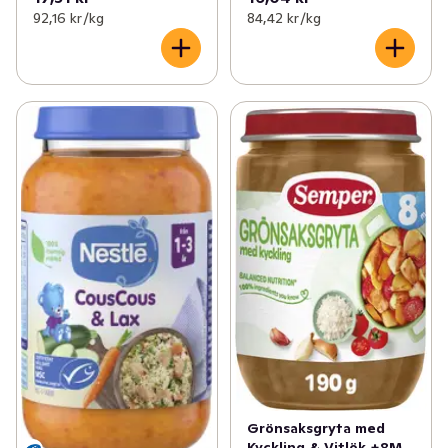
92,16 kr /kg
84,42 kr /kg
Grönsaksgryta med
Kyckling & Vitlök +8M