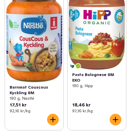
Pasta Bolognese 8M
EKO
190 g, Hipp
Barnmat Couscous
Kyckling 8M
190 g, Nestlé
17,51 kr
18,46 kr
92,16 kr /kg
97,16 kr /kg