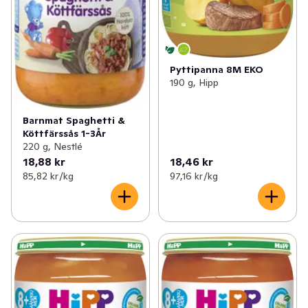
Pyttipanna 8M EKO
190 g, Hipp
Barnmat Spaghetti &
Köttfärssås 1-3År
220 g, Nestlé
18,88 kr
18,46 kr
85,82 kr /kg
97,16 kr /kg