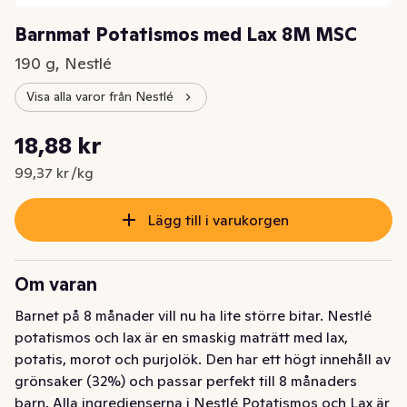
Barnmat Potatismos med Lax 8M MSC
190 g, Nestlé
Visa alla varor från Nestlé
Styckpris: 99,37 kr /kg
18,88 kr
Nuvarande pris är: 18,88 kr
99,37 kr /kg
Lägg till i varukorgen
Om varan
Barnet på 8 månader vill nu ha lite större bitar. Nestlé 
potatismos och lax är en smaskig maträtt med lax, 
potatis, morot och purjolök. Den har ett högt innehåll av 
grönsaker (32%) och passar perfekt till 8 månaders 
barn. Alla ingredienserna i Nestlé Potatismos och Lax är 