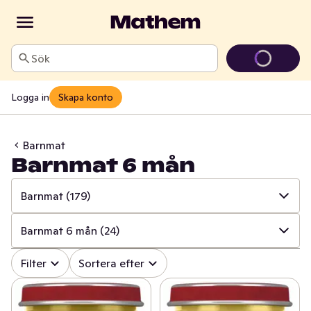
Sök
Logga in
Skapa konto
Barnmat
Barnmat 6 mån
Barnmat
(179)
✓
Alla
(393)
Barnmat 6 mån
(24)
✓
Barnmat
(179)
✓
Alla
(179)
Filter
Sortera efter
✓
Mjölkersättning
(31)
✓
Barnsmoothies & klämmisar
(56)