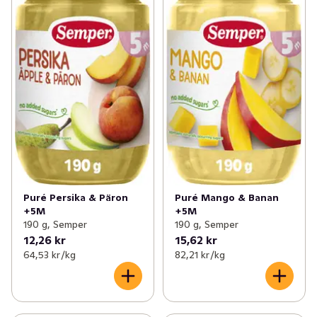
✓
Välling & gröt
(64)
✓
Barnsnacks och mellanmål
(45)
✓
Blöjor
(70)
✓
Barnmat 6 mån
(24)
✓
Barntillbehör
(57)
✓
Barnmat 8 mån
(27)
✓
Nappar & Nappflaskor
(9)
✓
Barnmat 12 mån +
(21)
✓
Leksaker baby & barn
(1)
✓
Barnmat 4 mån
(10)
Puré Persika & Päron
Puré Mango & Banan
+5M
+5M
190 g, Semper
190 g, Semper
12,26 kr
15,62 kr
64,53 kr /kg
82,21 kr /kg