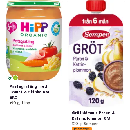
Pastagratäng med
Tomat & Skinka 6M
EKO
190 g, Hipp
Grötklämmis Päron &
Katrinplommon 6M
120 g, Semper
Prismatch