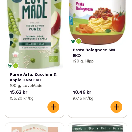
Pasta Bolognese 6M
EKO
190 g, Hipp
Purée Ärta, Zucchini &
Äpple +6M EKO
100 g, LoveMade
15,62 kr
18,46 kr
156,20 kr /kg
97,16 kr /kg