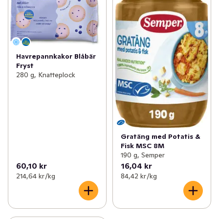
✓
Välling & gröt
(64)
✓
Barnsnacks och mellanmål
(45)
✓
Blöjor
(70)
✓
Barnmat 6 mån
(24)
✓
Barntillbehör
(57)
✓
Barnmat 8 mån
(27)
Havrepannkakor Blåbär
Fryst
✓
Nappar & Nappflaskor
(9)
✓
Barnmat 12 mån +
(21)
280 g, Knatteplock
✓
Leksaker baby & barn
(1)
✓
Barnmat 4 mån
(10)
Gratäng med Potatis &
Fisk MSC 8M
190 g, Semper
60,10 kr
16,04 kr
214,64 kr /kg
84,42 kr /kg