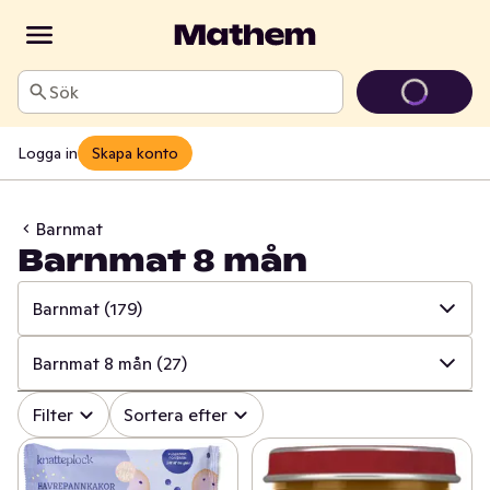
Sök
Logga in
Skapa konto
Barnmat
Barnmat 8 mån
Barnmat
(179)
✓
Alla
(393)
Barnmat 8 mån
(27)
✓
Barnmat
(179)
✓
Alla
(179)
Filter
Sortera efter
✓
Mjölkersättning
(31)
✓
Barnsmoothies & klämmisar
(56)