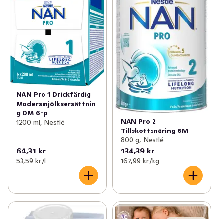
Nestlé NAN EXPERTPRO SENSITIVE 1 
modersmjölksersättning för nyfödda används som ett 
komplement till eller ersättning för modersmjölk och 
täcker näringsbehovet från nyfödd bebis upp till 6 
månaders ålder. Modersmjölksersättning är ett 
komplement till eller ersättning för modersmjölk när 
amning inte är möjligt eller tillräckligt och är anpassad 
för näringsbehoven hos friska spädbarn från födseln. I 
NAN Pro 1 Drickfärdig
över 155 år har Nestlé kontinuerligt varit ledande inom 
Modersmjölksersättnin
forskning och innovation inom barnnäring. NAN drar 
g 0M 6-p
NAN Pro 2
1200 ml, Nestlé
nytta av Nestlés avancerade forskning om barns 
Tillskottsnäring 6M
livslånga näring och kombinerar denna kunskap med 
800 g, Nestlé
vårt åtagande att skydda miljön för deras fantastiska 
64,31 kr
134,39 kr
framtid. Expertutvecklad näring Nestlé är engagerad i 
53,59 kr /l
167,99 kr /kg
vetenskapen om barns livslånga näring för att erbjuda 
de senaste innovationerna som vår forskning har att 
erbjuda. NAN PRO 1 modersmjölksersättning för 
spädbarn från födseln är baserad på 60 års forskning 
om modersmjölk. Modersmjölk är bäst för barnet. Vi 