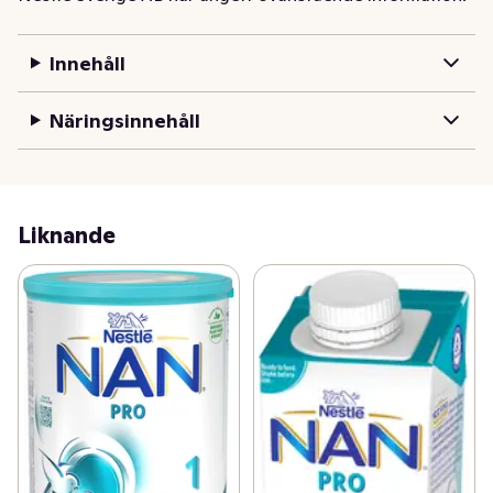
komplement till eller ersättning för modersmjölk när 
amning inte är möjligt eller tillräckligt och är anpassad 
Innehåll
för näringsbehoven hos friska spädbarn från födseln. I 
över 155 år har Nestlé kontinuerligt varit ledande inom 
Näringsinnehåll
forskning och innovation inom barnnäring. NAN drar 
nytta av Nestlés avancerade forskning om barns 
livslånga näring och kombinerar denna kunskap med 
vårt åtagande att skydda miljön för deras fantastiska 
framtid. Expertutvecklad näring Nestlé är engagerad i 
Liknande
vetenskapen om barns livslånga näring för att erbjuda 
de senaste innovationerna som vår forskning har att 
erbjuda. NAN PRO 1 modersmjölksersättning för 
spädbarn från födseln är baserad på 60 års forskning 
om modersmjölk. Modersmjölk är bäst för barnet. '- Vi 
arbetar också med initiativ för att bidra till att skydda 
miljön för kommande generationer ** '- Förpackningen 
är återanvändbar '- Lock och skopa är tillverkade av 
minst 66% växtbaserad plast från sockerrör ***. TIPS: 
Den inre kanten kan användas för att jämna ut pulvret 