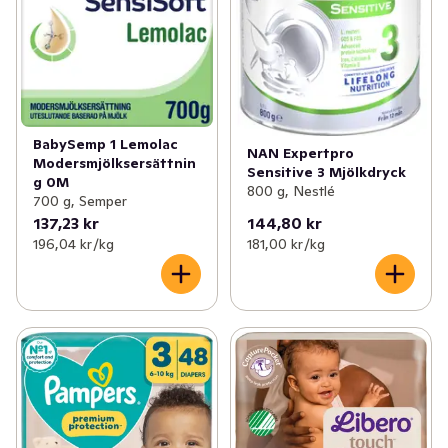
BabySemp 1 Lemolac
NAN Expertpro
Modersmjölksersättnin
Sensitive 3 Mjölkdryck
g 0M
800 g, Nestlé
700 g, Semper
137,23 kr
144,80 kr
196,04 kr /kg
181,00 kr /kg