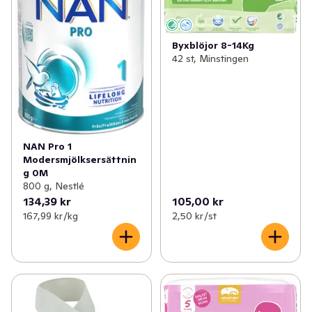
Byxblöjor 8-14Kg
42 st, Minstingen
NAN Pro 1
Modersmjölksersättnin
g 0M
800 g, Nestlé
134,39 kr
105,00 kr
167,99 kr /kg
2,50 kr /st