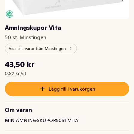
Amningskupor Vita
50 st, Minstingen
Visa alla varor från Minstingen
Styckpris: 0,87 kr /st
43,50 kr
Nuvarande pris är: 43,50 kr
0,87 kr /st
Lägg till i varukorgen
Om varan
MIN AMNINGSKUPOR50ST VITA