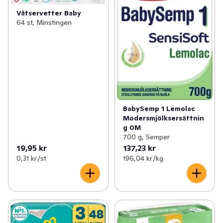
Våtservetter Baby
64 st, Minstingen
BabySemp 1 Lemolac
Modersmjölksersättnin
g 0M
700 g, Semper
19,95 kr
137,23 kr
0,31 kr /st
196,04 kr /kg