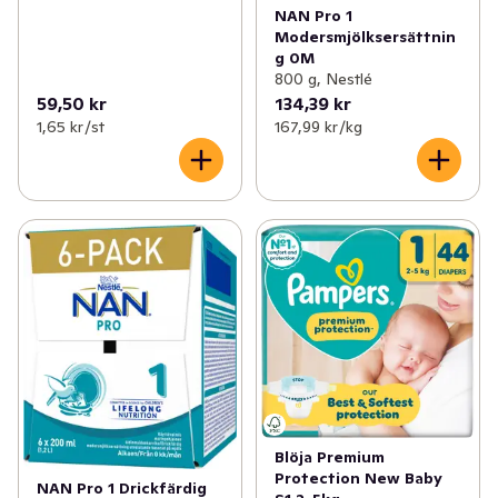
NAN Pro 1
Modersmjölksersättnin
g 0M
800 g, Nestlé
59,50 kr
134,39 kr
1,65 kr /st
167,99 kr /kg
Blöja Premium
Protection New Baby
NAN Pro 1 Drickfärdig