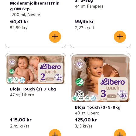
S1 2-5kg
Modersmjölksersättnin
44 st, Pampers
g 0M 6-p
1200 ml, Nestlé
64,31 kr
99,95 kr
53,59 kr /l
2,27 kr /st
Blöja Touch (2) 3-6kg
47 st, Libero
Blöja Touch (3) 5-8kg
40 st, Libero
115,00 kr
125,00 kr
2,45 kr /st
3,13 kr /st