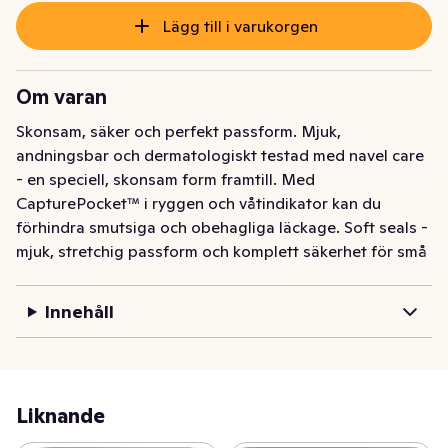
Lägg till i varukorgen
Om varan
Skonsam, säker och perfekt passform. Mjuk, 
andningsbar och dermatologiskt testad med navel care 
- en speciell, skonsam form framtill. Med 
CapturePocket™ i ryggen och våtindikator kan du 
förhindra smutsiga och obehagliga läckage. Soft seals - 
mjuk, stretchig passform och komplett säkerhet för små 
ben. Upp till 12 timmars läckagesäkerhet 
superabsorberande kärna med kanaler. 
Innehåll
Rekommenderas av Asthma Allergy Nordic och 
certifierad av Svanen.
Liknande