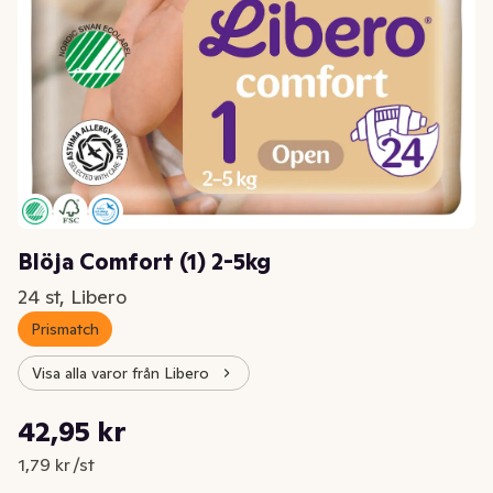
Blöja Comfort (1) 2-5kg
24 st, Libero
Prismatch
Visa alla varor från Libero
Styckpris: 1,79 kr /st
42,95 kr
Nuvarande pris är: 42,95 kr
1,79 kr /st