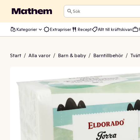
Sök
Kategorier
Extrapriser
Recept
Allt till kräftskivan
tlappar Torra
Start
/
Alla varor
/
Barn & baby
/
Barntillbehör
/
Tvät