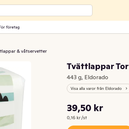
För företag
tlappar & våtservetter
Tvättlappar Tor
443 g, Eldorado
Visa alla varor från Eldorado
Styckpris: 0,16 kr /st
39,50 kr
Nuvarande pris är: 39,50 kr
0,16 kr /st