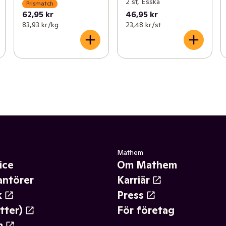
2 st, Esska
Prismatch
62,95 kr
46,95 kr
83,93 kr /kg
23,48 kr /st
Mathem
ice
Om Mathem
antörer
Karriär
k
Press
tter)
För företag
m