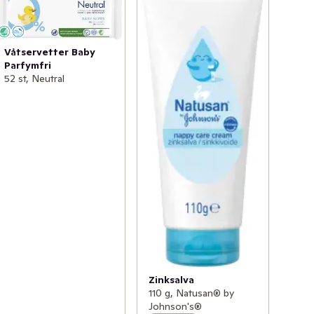
Våtservetter Baby
Parfymfri
52 st, Neutral
Zinksalva
110 g, Natusan® by
Johnson's®