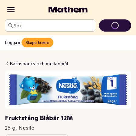
Sök
Logga in
Skapa konto
ång Blåbär 12M
Barnsnacks och mellanmål
Fruktstång Blåbär 12M
25 g, Nestlé