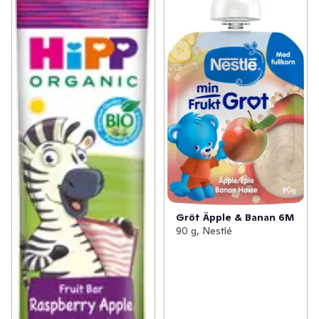
Gröt Äpple & Banan 6M
90 g, Nestlé