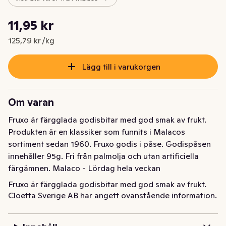
Styckpris: 125,79 kr /kg
11,95 kr
Nuvarande pris är: 11,95 kr
125,79 kr /kg
Lägg till i varukorgen
Om varan
Fruxo är färgglada godisbitar med god smak av frukt. 
Produkten är en klassiker som funnits i Malacos 
sortiment sedan 1960. Fruxo godis i påse. Godispåsen 
innehåller 95g. Fri från palmolja och utan artificiella 
färgämnen. Malaco - Lördag hela veckan
Fruxo är färgglada godisbitar med god smak av frukt. 
Cloetta Sverige AB har angett ovanstående information.
Produkten är en klassiker som funnits i Malacos 
sortiment sedan 1960. Fruxo godis i påse. Godispåsen 
innehåller 95g. Fri från palmolja och utan artificiella 