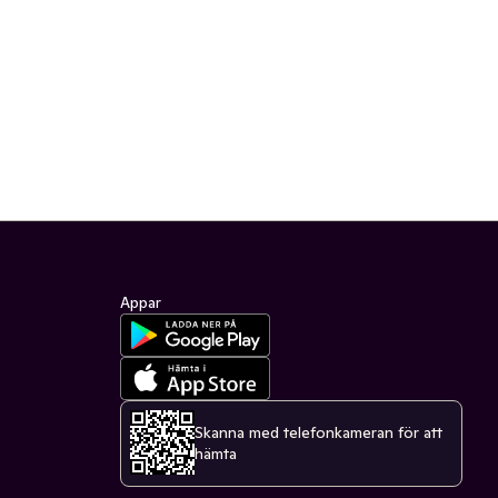
Appar
Skanna med telefonkameran för att
hämta