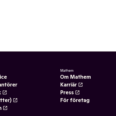
Mathem
ice
Om Mathem
antörer
Karriär
k
Press
tter)
För företag
m