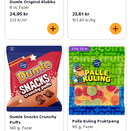
Dumle Original Klubba
8 st, Fazer
24,95 kr
23,61 kr
3,12 kr /st
157,40 kr /kg
3 för 25 kr
Dumle Snacks Crunchy
Palle Kuling Fruktpeng
Puffs
90 g, Fazer
140 g, Fazer