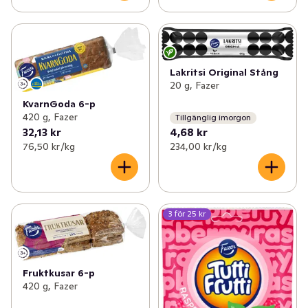
Lakritsi Original Stång
20 g, Fazer
KvarnGoda 6-p
420 g, Fazer
Tillgänglig imorgon
32,13 kr
4,68 kr
76,50 kr /kg
234,00 kr /kg
3 för 25 kr
Fruktkusar 6-p
420 g, Fazer