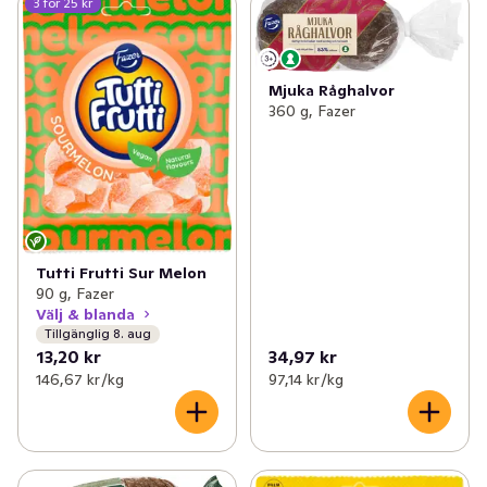
3 för 25 kr
Mjuka Råghalvor
360 g, Fazer
Tutti Frutti Sur Melon
90 g, Fazer
Välj & blanda
Tillgänglig 8. aug
13,20 kr
34,97 kr
146,67 kr /kg
97,14 kr /kg