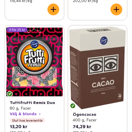
119,44 kr /kg
202,00 kr /kg
3 för 25 kr
Tuttifrutti Remix Duo
80 g, Fazer
Välj & blanda
Ögoncacao
400 g, Fazer
Slut hos leverantör
13,20 kr
74,29 kr