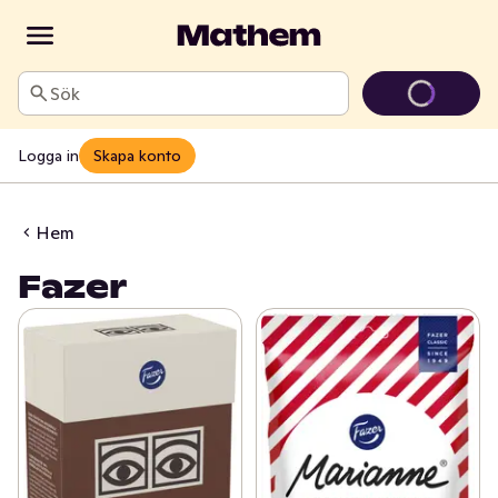
Sök
Logga in
Skapa konto
Hem
Fazer