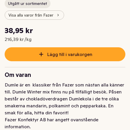
Utgått ur sortimentet
Visa alla varor från Fazer
Styckpris: 216,39 kr /kg
38,95 kr
Nuvarande pris är: 38,95 kr
216,39 kr /kg
Lägg till i varukorgen
Om varan
Dumle är en  klassiker från Fazer som nästan alla känner 
till. Dumle Winter mix finns nu på tllfälligt besök. Påsen 
består av chokladöverdragen Dumlekola i de tre olika 
smakerna mandarin, polkamint och pepparkaka. En 
smak för alla, hitta din favorit!
Fazer Konfektyr AB har angett ovanstående
information.