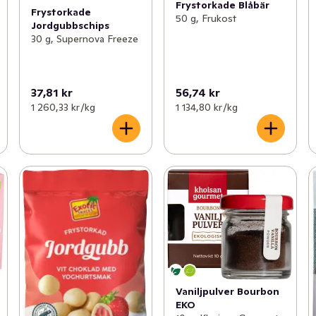
Frystorkade Blåbär
Frystorkade
50 g, Frukost
Jordgubbschips
30 g, Supernova Freeze
37,81 kr
56,74 kr
1 260,33 kr /kg
1 134,80 kr /kg
Vaniljpulver Bourbon
EKO