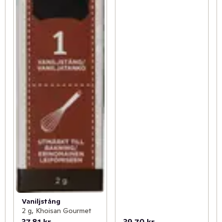
Vaniljstång
2 g, Khoisan Gourmet
37,81 kr
39,70 kr