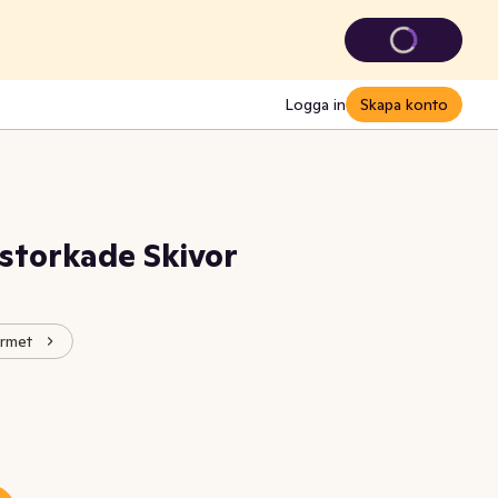
Logga in
Skapa konto
storkade Skivor
urmet