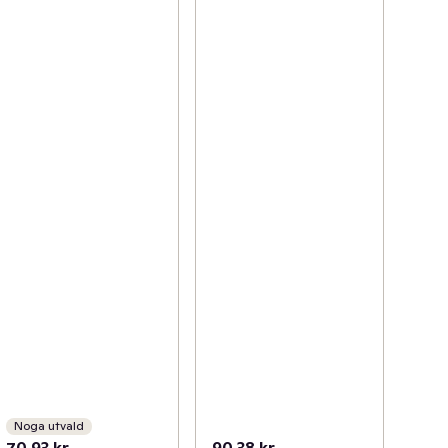
Noga utvald
70,93 kr
90,38 kr