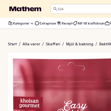
Sök
Kategorier
Extrapriser
Recept
Allt till kräftskivan
 Frystorkade Skivor
Start
/
Alla varor
/
Skafferi
/
Mjöl & bakning
/
Baktil