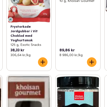
10 g, Khoisan Gourmet
Frystorkade
Jordgubbar i Vit
Choklad med
Yoghurtsmak
125 g, Exotic Snacks
38,33 kr
89,86 kr
306,64 kr /kg
8 986,00 kr /kg