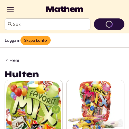
Sök
Logga in
Skapa konto
Hem
Hulten