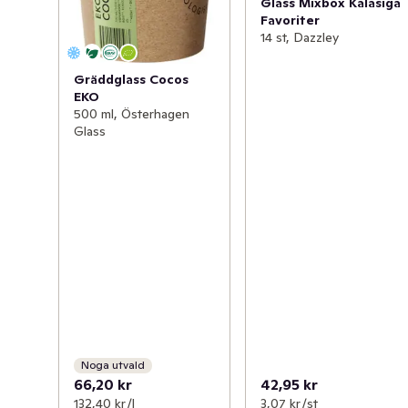
Glass Mixbox Kalasiga
Favoriter
14 st, Dazzley
Gräddglass Cocos
EKO
500 ml, Österhagen
Glass
Noga utvald
66,20 kr
42,95 kr
132,40 kr /l
3,07 kr /st