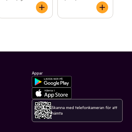
Appar
Skanna med telefonkameran för att
hämta