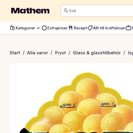
Sök
Kategorier
Extrapriser
Recept
Allt till kräftskivan
etkulor Mango
Start
/
Alla varor
/
Fryst
/
Glass & glasstillbehör
/
Is