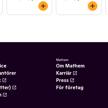
Mathem
ice
Om Mathem
antörer
Karriär
k
Press
tter)
För företag
m