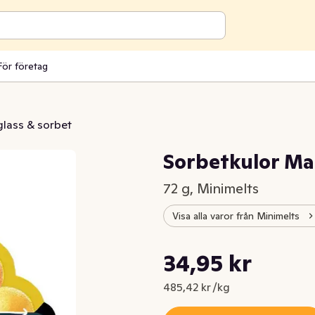
För företag
glass & sorbet
Sorbetkulor M
72 g, Minimelts
Visa alla varor från Minimelts
Styckpris: 485,42 kr /kg
34,95 kr
Nuvarande pris är: 34,95 kr
485,42 kr /kg