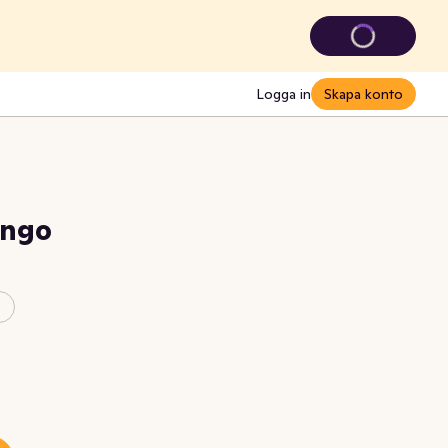
Logga in
Skapa konto
ango