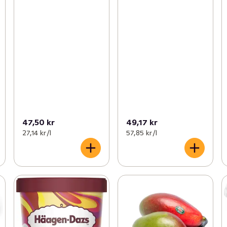
47,50 kr
49,17 kr
27,14 kr /l
57,85 kr /l