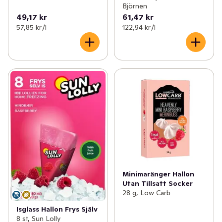
Björnen
49,17 kr
61,47 kr
57,85 kr /l
122,94 kr /l
Minimaränger Hallon
Utan Tillsatt Socker
28 g, Low Carb
Isglass Hallon Frys Själv
8 st, Sun Lolly