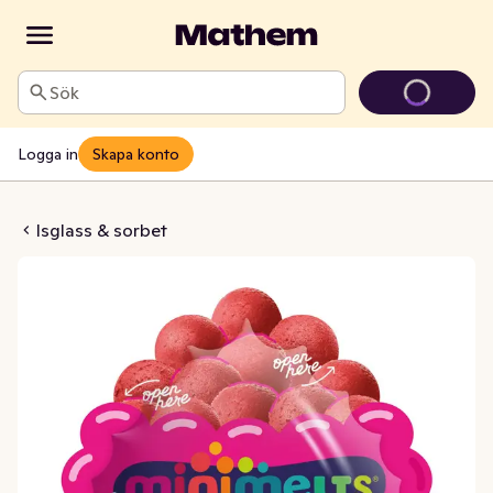
Sök
Logga in
Skapa konto
tkulor Hallon
Isglass & sorbet