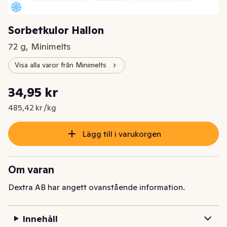
Sorbetkulor Hallon
72 g, Minimelts
Visa alla varor från Minimelts
Styckpris: 485,42 kr /kg
34,95 kr
Nuvarande pris är: 34,95 kr
485,42 kr /kg
Lägg till i varukorgen
Om varan
Dextra AB har angett ovanstående information.
Innehåll