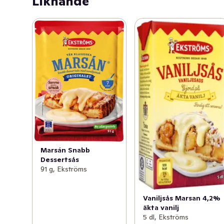
Liknande
Marsán Snabb
Dessertsås
91 g, Ekströms
Vaniljsås Marsan 4,2%
äkta vanilj
5 dl, Ekströms