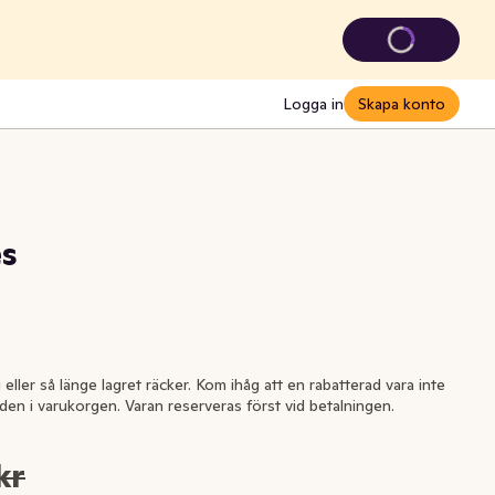
Logga in
Skapa konto
es
i eller så länge lagret räcker. Kom ihåg att en rabatterad vara inte
l den i varukorgen. Varan reserveras först vid betalningen.
kr