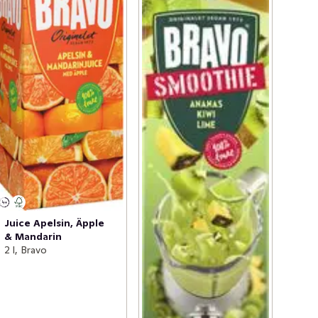
Juice Apelsin, Äpple
& Mandarin
2 l, Bravo