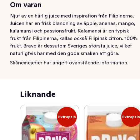
Om varan
Njut av en härlig juice med inspiration från Filipinerna. 
Juicen har en frisk blandning av äpple, ananas, mango, 
kalamansi och passionsfrukt. Kalamansi är en typisk 
frukt från Filipinerna, kallas också Filipinsk citron. 100% 
frukt. Bravo är dessutom Sveriges största juice, vilket 
naturligtvis har med den goda smaken att göra.
Skånemejerier har angett ovanstående information.
Njut av en härlig juice med inspiration från Filippinerna. 
Juicen har en frisk blandning av äpple, ananas, mango, 
kalamansi och passionsfrukt. Kalamansi är en typisk 
frukt från Filippinerna, kallas också Filippinsk citron. 
Liknande
100% frukt. Bravo är dessutom Sveriges största juice, 
vilket naturligtvis har med den goda smaken att göra.
Extrapris
Extrapri