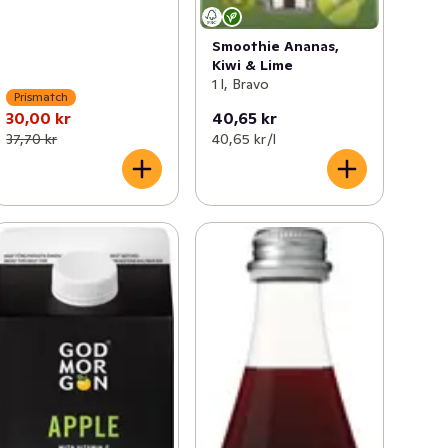
Smoothie Ananas,
Kiwi & Lime
1 l, Bravo
Prismatch
30,00 kr
40,65 kr
37,70 kr
40,65 kr /l