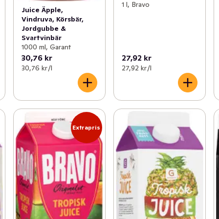
1 l, Bravo
Juice Äpple,
Vindruva, Körsbär,
Jordgubbe &
Svartvinbär
1000 ml, Garant
30,76 kr
27,92 kr
30,76 kr /l
27,92 kr /l
Extrapris