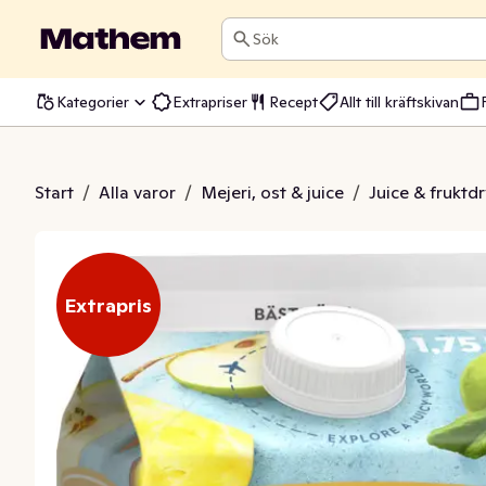
Sök
Kategorier
Extrapriser
Recept
Allt till kräftskivan
e Philippines
Start
/
Alla varor
/
Mejeri, ost & juice
/
Juice & fruktd
Extrapris