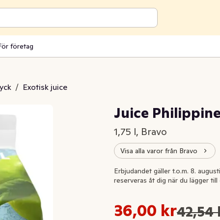
För företag
ryck
/
Exotisk juice
Juice Philippin
1,75 l, Bravo
Visa alla varor från Bravo
Extrapris
Erbjudandet gäller t.o.m. 8. august
reserveras åt dig när du lägger til
Styckpris: 20,57 kr /l
36,00 kr
42,54 