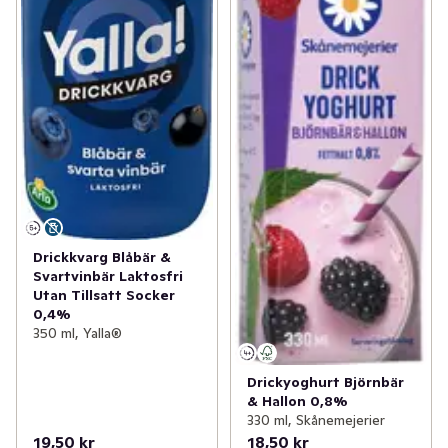
Drickkvarg Blåbär &
Svartvinbär Laktosfri
Utan Tillsatt Socker
0,4%
350 ml, Yalla®
Drickyoghurt Björnbär
& Hallon 0,8%
330 ml, Skånemejerier
19,50 kr
18,50 kr