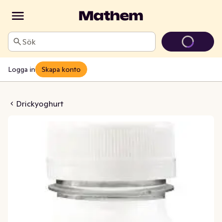
Sök
Logga in
Skapa konto
rdgubb Laktosfri 0,5%
Drickyoghurt