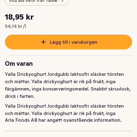
Visa alla varor från Yalla®
Styckpris: 54,14 kr /l
18,95 kr
Nuvarande pris är: 18,95 kr
54,14 kr /l
Lägg till i varukorgen
Om varan
Yalla Drickyoghurt Jordgubb laktosfri släcker törsten 
och mättar. Yalla drickyoghurt är rik på frukt, inga 
färgämnen, inga konserveringsmedel. Snabbt skruvlock, 
drick i farten.
Yalla Drickyoghurt Jordgubb laktosfri släcker törsten 
och mättar. Yalla drickyoghurt är rik på frukt, inga 
Arla Foods AB har angett ovanstående information.
färgämnen, inga konserveringsmedel. Snabbt skruvlock, 
drick i farten.