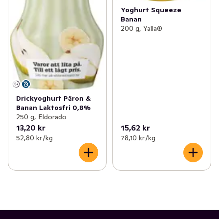
Yoghurt Squeeze
Banan
200 g, Yalla®
Drickyoghurt Päron &
Banan Laktosfri 0,8%
250 g, Eldorado
13,20 kr
15,62 kr
52,80 kr /kg
78,10 kr /kg