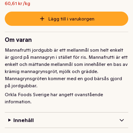
Ursprungspriset var: 12,78 kr
Nuvarande pris är: 10,00 kr
60,61 kr /kg
Lägg till i varukorgen
Om varan
Mannafrutti jordgubb är ett mellanmål som helt enkelt 
är gjord på mannagryn i stället för ris. Mannafrutti är ett 
enkelt och mättande mellanmål som innehåller en bas av 
krämig mannagrynsgröt, mjölk och grädde. 
Mannagrynsgröten kommer med en god bärsås gjord 
på jordgubbar.

Orkla Foods Sverige har angett ovanstående
Mannafrutti är precis som Risifrutti en vardagshjälte 
information.
som är perfekt att ha hemma i kylskåpet eller att packa 
med i väskan som ett snabbt mellanmål.

Innehåll
Historien om Risifrutti började 1993 och sedan dess är 