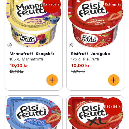
Extrapris
Extrapris
Mannafrutti Skogsbär
Risifrutti Jordgubb
165 g, Mannafrutti
175 g, RisiFrutti
10,00 kr
10,00 kr
12,78 kr
12,78 kr
3 för 36 kr