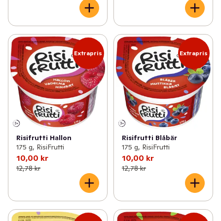
Produkterna är kända för sin goda smak och naturliga 
råvaror. Risgröten tillverkas i Örebro och de goda frukt- 
och bärsåserna tillverkas i Kumla. För att läsa mer om 
Risifrutti besök risifrutti.se
Extrapris
Extrapris
Risifrutti Hallon
Risifrutti Blåbär
175 g, RisiFrutti
175 g, RisiFrutti
10,00 kr
10,00 kr
12,78 kr
12,78 kr