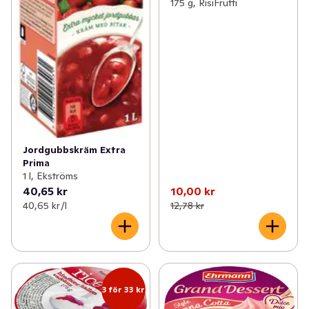
175 g, RisiFrutti
Jordgubbskräm Extra
Prima
1 l, Ekströms
40,65 kr
10,00 kr
40,65 kr /l
12,78 kr
3 för 33 kr