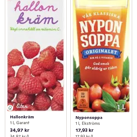
Hallonkräm
Nyponsoppa
1 l, Garant
1 l, Ekströms
34,97 kr
17,93 kr
34,97 kr /l
17,93 kr /l