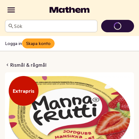
Sök
Logga in
Skapa konto
utti Jordgubb
Rismål & rågmål
Extrapris