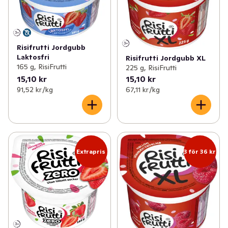
Risifrutti Jordgubb
Laktosfri
Risifrutti Jordgubb XL
165 g, RisiFrutti
225 g, RisiFrutti
15,10 kr
15,10 kr
91,52 kr /kg
67,11 kr /kg
Extrapris
3 för 36 kr