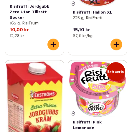
Risifrutti Jordgubb
Zero Utan Tillsatt
Risifrutti Hallon XL
Socker
225 g, RisiFrutti
165 g, RisiFrutti
10,00 kr
15,10 kr
12,78 kr
67,11 kr /kg
Extrapris
Risifrutti Pink
Lemonade