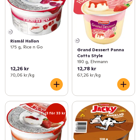
Rismål Hallon
175 g, Rice n Go
Grand Dessert Panna
Cotta Style
190 g, Ehrmann
12,26 kr
12,78 kr
70,06 kr /kg
67,26 kr /kg
3 för 33 kr