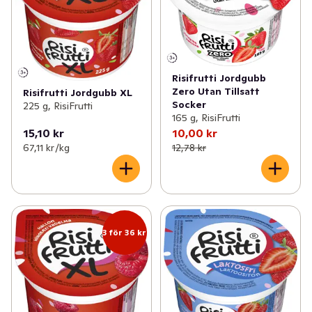
Risifrutti Jordgubb
Zero Utan Tillsatt
Risifrutti Jordgubb XL
Socker
225 g, RisiFrutti
165 g, RisiFrutti
15,10 kr
10,00 kr
67,11 kr /kg
12,78 kr
3 för 36 kr