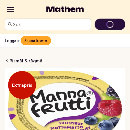
Sök
Logga in
Skapa konto
utti Skogsbär
Rismål & rågmål
Extrapris