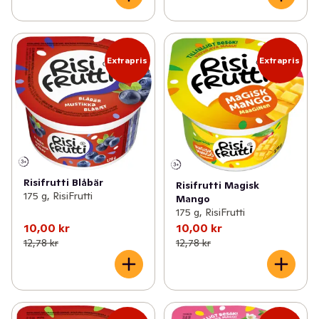
Produkterna är kända för sin goda smak och naturliga 
råvaror. Risgröten tillverkas i Örebro och de goda frukt- 
och bärsåserna tillverkas i Kumla. För att läsa mer om 
Risifrutti besök risifrutti.se
Extrapris
Extrapris
Risifrutti Blåbär
Risifrutti Magisk
175 g, RisiFrutti
Mango
175 g, RisiFrutti
10,00 kr
10,00 kr
12,78 kr
12,78 kr