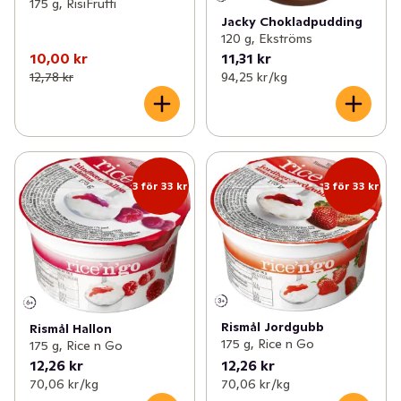
175 g, RisiFrutti
Jacky Chokladpudding
120 g, Ekströms
10,00 kr
11,31 kr
12,78 kr
94,25 kr /kg
3 för 33 kr
3 för 33 kr
Rismål Jordgubb
Rismål Hallon
175 g, Rice n Go
175 g, Rice n Go
12,26 kr
12,26 kr
70,06 kr /kg
70,06 kr /kg