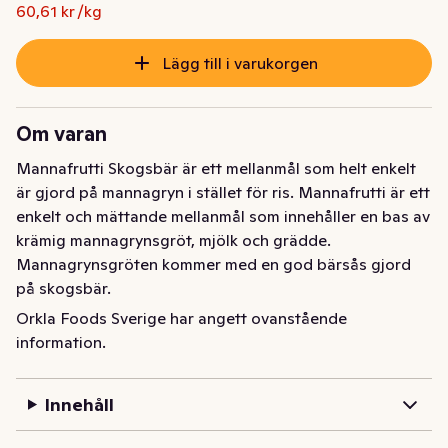
Ursprungspriset var: 12,78 kr
Nuvarande pris är: 10,00 kr
60,61 kr /kg
Lägg till i varukorgen
Om varan
Mannafrutti Skogsbär är ett mellanmål som helt enkelt 
är gjord på mannagryn i stället för ris. Mannafrutti är ett 
enkelt och mättande mellanmål som innehåller en bas av 
krämig mannagrynsgröt, mjölk och grädde. 
Mannagrynsgröten kommer med en god bärsås gjord 
på skogsbär.

Orkla Foods Sverige har angett ovanstående
Mannafrutti är precis som Risifrutti en vardagshjälte 
information.
som är perfekt att ha hemma i kylskåpet eller att packa 
med i väskan som ett snabbt mellanmål.

Innehåll
Historien om Risifrutti började 1993 och sedan dess är 