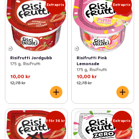
Extrapris
Extrapris
Risifrutti Jordgubb
Risifrutti Pink
175 g, RisiFrutti
Lemonade
175 g, RisiFrutti
10,00 kr
10,00 kr
12,78 kr
12,78 kr
3 för 36 kr
Extrapris