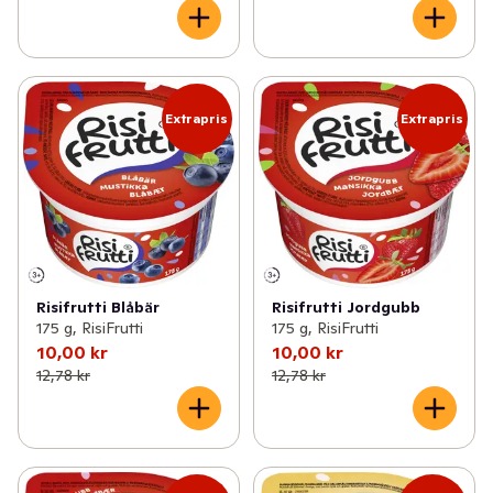
och bärsåserna tillverkas i Kumla. För att läsa mer om 
Risifrutti besök risifrutti.se
Extrapris
Extrapris
Risifrutti Blåbär
Risifrutti Jordgubb
175 g, RisiFrutti
175 g, RisiFrutti
10,00 kr
10,00 kr
12,78 kr
12,78 kr