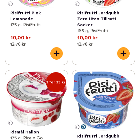
Risifrutti Pink
Risifrutti Jordgubb
Lemonade
Zero Utan Tillsatt
175 g, RisiFrutti
Socker
165 g, RisiFrutti
10,00 kr
10,00 kr
12,78 kr
12,78 kr
3 för 33 kr
Rismål Hallon
Risifrutti Jordgubb
175 g, Rice n Go