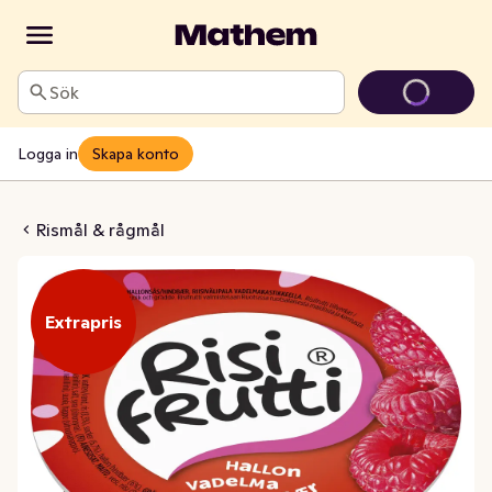
Sök
Logga in
Skapa konto
rutti Hallon
Rismål & rågmål
Extrapris