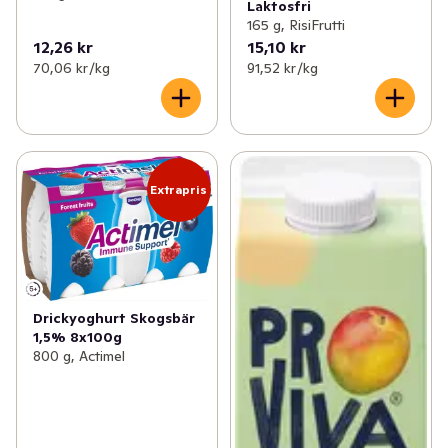
Laktosfri
165 g, RisiFrutti
12,26 kr
15,10 kr
70,06 kr /kg
91,52 kr /kg
Extrapris
Drickyoghurt Skogsbär
1,5% 8x100g
800 g, Actimel