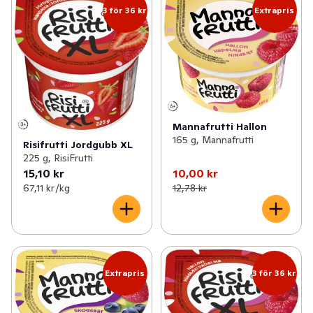
3 för 36 kr
Extrapris
Mannafrutti Hallon
165 g, Mannafrutti
Risifrutti Jordgubb XL
225 g, RisiFrutti
15,10 kr
10,00 kr
67,11 kr /kg
12,78 kr
Extrapris
3 för 36 kr