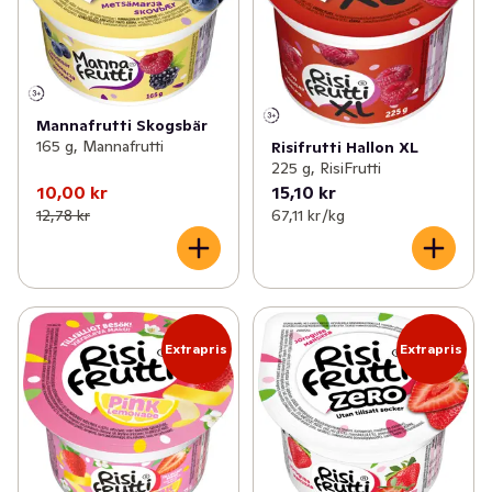
Mannafrutti Skogsbär
165 g, Mannafrutti
Risifrutti Hallon XL
225 g, RisiFrutti
10,00 kr
15,10 kr
12,78 kr
67,11 kr /kg
Extrapris
Extrapris