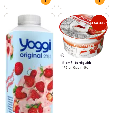
3 för 33 kr
Rismål Jordgubb
175 g, Rice n Go