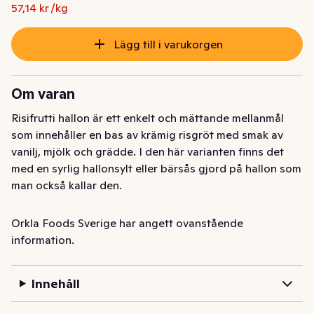
Ursprungspriset var: 12,78 kr
Nuvarande pris är: 10,00 kr
57,14 kr /kg
Lägg till i varukorgen
Om varan
Risifrutti hallon är ett enkelt och mättande mellanmål 
som innehåller en bas av krämig risgröt med smak av 
vanilj, mjölk och grädde. I den här varianten finns det 
med en syrlig hallonsylt eller bärsås gjord på hallon som 
man också kallar den.

Risifrutti är en vardagshjälte som är perfekt att ha 
Orkla Foods Sverige har angett ovanstående
hemma i kylskåpet eller att packa med i väskan som ett 
information.
snabbt mellanmål.

Innehåll
Historien om Risifrutti började 1993 och sedan dess är 
det ett älskat mellanmål hos både stora och små. 