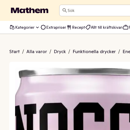
Sök
Kategorier
Extrapriser
Recept
Allt till kräftskivan
 Jordgubb/Rabarber Sockerfri
Start
/
Alla varor
/
Dryck
/
Funktionella drycker
/
Ene