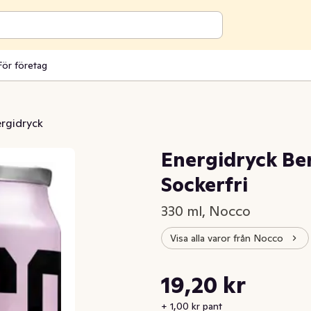
För företag
rgidryck
Energidryck B
Sockerfri
330 ml, Nocco
Visa alla varor från Nocco
Styckpris: 58,18 kr /l
19,20 kr
Nuvarande pris är: 19,20 kr
+ 1,00 kr pant