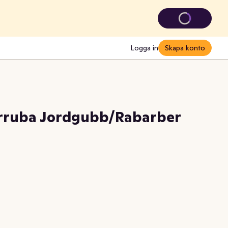
Logga in
Skapa konto
erruba Jordgubb/Rabarber