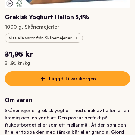
Grekisk Yoghurt Hallon 5,1%
1000 g, Skånemejerier
Visa alla varor från Skånemejerier
Styckpris: 31,95 kr /kg
31,95 kr
Nuvarande pris är: 31,95 kr
31,95 kr /kg
Lägg till i varukorgen
Om varan
Skånemejerier grekisk yoghurt med smak av hallon är en 
krämig och len yoghurt. Den passar perfekt på 
frukostbordet eller som ett mellanmål. Ät den som den 
är eller toppa den med färska bär eller granola. Gjord 