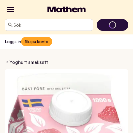
Sök
Logga in
Skapa konto
ghurt Hallon 5,1%
Yoghurt smaksatt