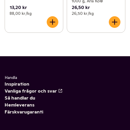
1000 g, Arla Ko®
13,20 kr
26,50 kr
88,00 kr /kg
26,50 kr /kg
Handla
Inspiration
Vanliga frågor och svar
Så handlar du
Hemleverans
Färskvarugaranti