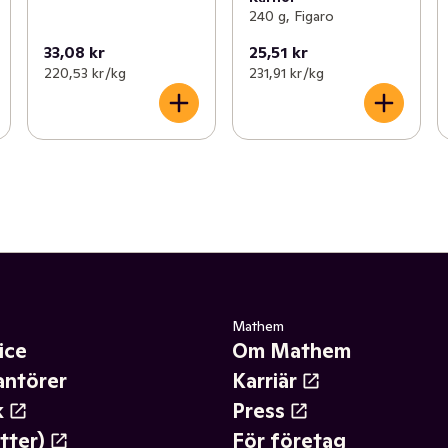
240 g, Figaro
33,08 kr
25,51 kr
220,53 kr /kg
231,91 kr /kg
Mathem
ice
Om Mathem
antörer
Karriär
k
Press
tter)
För företag