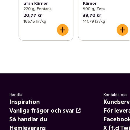
utan Kärnor
Kärnor
220 g, Fontana
500 g, Zeta
20,77 kr
39,70 kr
166,16 kr /kg
141,79 kr /kg
Handla
Kontakta oss
Inspiration
Kundserv
Vanliga frågor och svar
För lever
Så handlar du
Faceboo
Hemleverans
X (f.d Twi