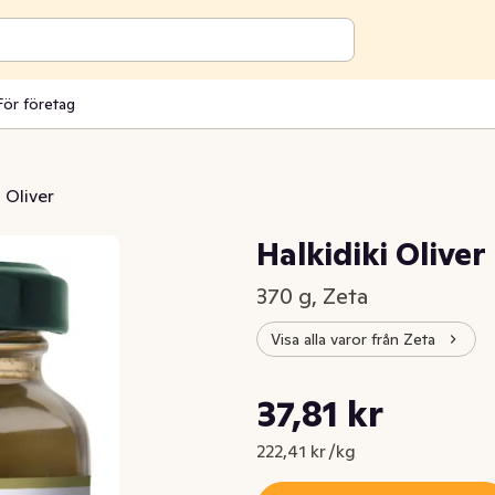
För företag
Oliver
Halkidiki Olive
370 g, Zeta
Visa alla varor från Zeta
Styckpris: 222,41 kr /kg
37,81 kr
Nuvarande pris är: 37,81 kr
222,41 kr /kg