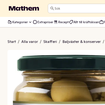
Sök
Kategorier
Extrapriser
Recept
Allt till kräftskivan
 Oliver utan Kärnor
Start
/
Alla varor
/
Skafferi
/
Baljväxter & konserver
/