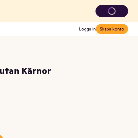
Logga in
Skapa konto
r utan Kärnor