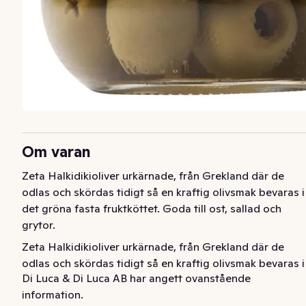
Om varan
Zeta Halkidikioliver urkärnade, från Grekland där de 
odlas och skördas tidigt så en kraftig olivsmak bevaras i 
det gröna fasta fruktköttet. Goda till ost, sallad och 
grytor.
Zeta Halkidikioliver urkärnade, från Grekland där de 
odlas och skördas tidigt så en kraftig olivsmak bevaras i 
Di Luca & Di Luca AB har angett ovanstående
det gröna fasta fruktköttet. Goda till ost, sallad och 
information.
grytor.