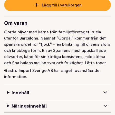
Lägg till i varukorgen
Om varan
Gordaloliver med kärna från familjeföretaget Iruela 
utanför Barcelona. Namnet "Gordal" kommer från det 
spanska ordet för "tjock" – en blinkning till olivens stora 
och knubbiga form. En av Spaniens mest uppskattade 
olivsorter, känd för sin köttiga konsistens, mild sötma 
och fina balans mellan syra och fruktighet. Lätta toner 
av bland annat vanilj rundar av smaken. Avrunnen vikt 
Gastro Import Sverige AB har angett ovanstående
200 g.
information.
Innehåll
Näringsinnehåll