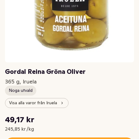
Gordal Reina Gröna Oliver
365 g, Iruela
Noga utvald
Visa alla varor från Iruela
Styckpris: 245,85 kr /kg
49,17 kr
Nuvarande pris är: 49,17 kr
245,85 kr /kg