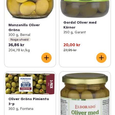
Gordal Oliver med
Manzanilla Oliver
Kärnor
Gröna
350 g, Garant
300 g, Bernal
Noga utvald
36,86 kr
20,00 kr
204,78 kr /kg
27,95 kr
Oliver Gröna Pimiento
3-p
360 g, Fontana