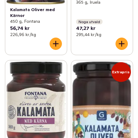
365 g, Iruela
Kalamata Oliver med
Kärnor
450 g, Fontana
Noga utvald
56,74 kr
47,27 kr
226,96 kr /kg
295,44 kr /kg
Extrapris