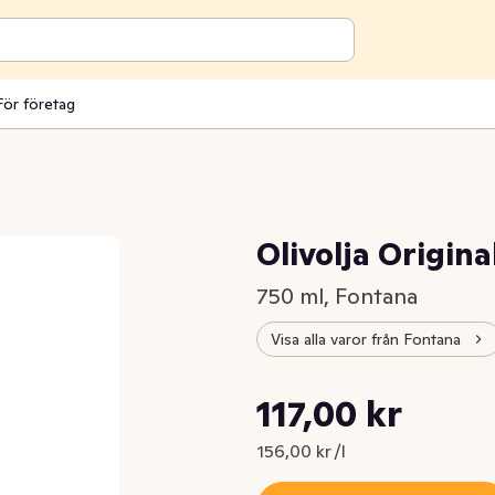
För företag
a
Olivolja Origina
750 ml, Fontana
Visa alla varor från Fontana
Styckpris: 156,00 kr /l
117,00 kr
Nuvarande pris är: 117,00 kr
156,00 kr /l