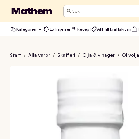
Sök
Kategorier
Extrapriser
Recept
Allt till kräftskivan
riginal Extra Virgin
Start
/
Alla varor
/
Skafferi
/
Olja & vinäger
/
Olivolj