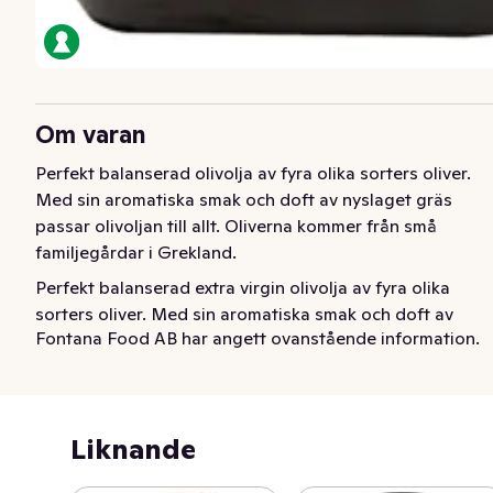
Om varan
Perfekt balanserad olivolja av fyra olika sorters oliver. 
Med sin aromatiska smak och doft av nyslaget gräs 
passar olivoljan till allt. Oliverna kommer från små 
familjegårdar i Grekland.
Perfekt balanserad extra virgin olivolja av fyra olika 
sorters oliver. Med sin aromatiska smak och doft av 
Fontana Food AB har angett ovanstående information.
nyslaget gräs passar olivoljan till allt. Oliverna kommer 
från små familjegårdar i Grekland.
Liknande